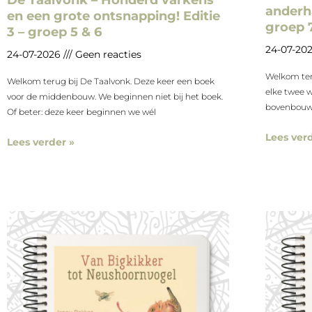
De Taalvonk – Honderd varkens
anderha
en een grote ontsnapping! Editie
groep 
3 – groep 5 & 6
24-07-20
24-07-2026
Geen reacties
Welkom teru
Welkom terug bij De Taalvonk. Deze keer een boek
elke twee 
voor de middenbouw. We beginnen niet bij het boek.
bovenbouw.
Of beter: deze keer beginnen we wél
Lees verd
Lees verder »