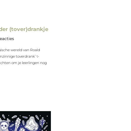
der (tover)drankje
eacties
ische wereld van Roald
imzinnige toverdrank’ ✨
achten om je leerlingen nog