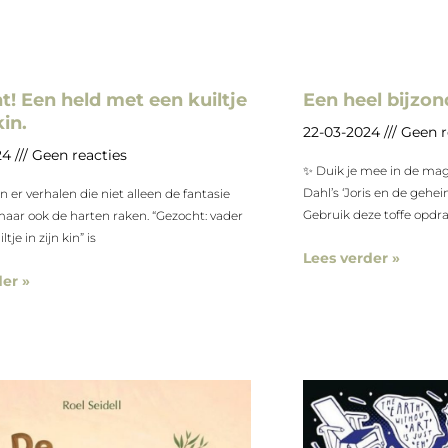
! Een held met een kuiltje
Een heel bijzon
kin.
22-03-2024
Geen r
24
Geen reacties
✨ Duik je mee in de mag
Dahl’s ‘Joris en de gehe
jn er verhalen die niet alleen de fantasie
Gebruik deze toffe opdr
maar ook de harten raken. “Gezocht: vader
tje in zijn kin” is
Lees verder »
er »