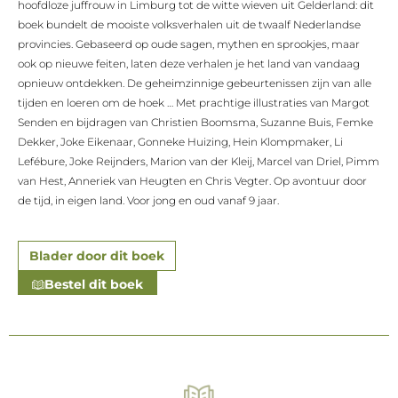
hoofdloze juffrouw in Limburg tot de witte wieven uit Gelderland: dit
boek bundelt de mooiste volksverhalen uit de twaalf Nederlandse
provincies. Gebaseerd op oude sagen, mythen en sprookjes, maar
ook op nieuwe feiten, laten deze verhalen je het land van vandaag
opnieuw ontdekken. De geheimzinnige gebeurtenissen zijn van alle
tijden en loeren om de hoek … Met prachtige illustraties van Margot
Senden en bijdragen van Christien Boomsma, Suzanne Buis, Femke
Dekker, Joke Eikenaar, Gonneke Huizing, Hein Klompmaker, Li
Lefébure, Joke Reijnders, Marion van der Kleij, Marcel van Driel, Pimm
van Hest, Anneriek van Heugten en Chris Vegter. Op avontuur door
de tijd, in eigen land. Voor jong en oud vanaf 9 jaar.
Blader door dit boek
Bestel dit boek