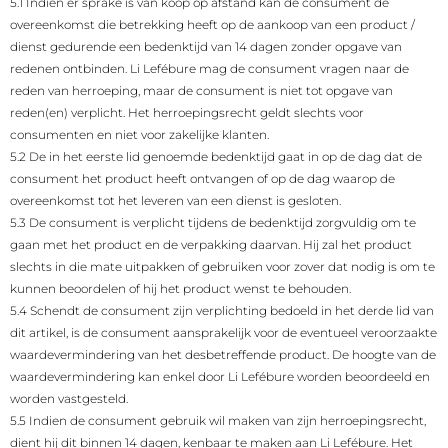
5.1 Indien er sprake is van koop op afstand kan de consument de
overeenkomst die betrekking heeft op de aankoop van een product /
dienst gedurende een bedenktijd van 14 dagen zonder opgave van
redenen ontbinden. Li Lefébure mag de consument vragen naar de
reden van herroeping, maar de consument is niet tot opgave van
reden(en) verplicht. Het herroepingsrecht geldt slechts voor
consumenten en niet voor zakelijke klanten.
5.2 De in het eerste lid genoemde bedenktijd gaat in op de dag dat de
consument het product heeft ontvangen of op de dag waarop de
overeenkomst tot het leveren van een dienst is gesloten.
5.3 De consument is verplicht tijdens de bedenktijd zorgvuldig om te
gaan met het product en de verpakking daarvan. Hij zal het product
slechts in die mate uitpakken of gebruiken voor zover dat nodig is om te
kunnen beoordelen of hij het product wenst te behouden.
5.4 Schendt de consument zijn verplichting bedoeld in het derde lid van
dit artikel, is de consument aansprakelijk voor de eventueel veroorzaakte
waardevermindering van het desbetreffende product. De hoogte van de
waardevermindering kan enkel door Li Lefébure worden beoordeeld en
worden vastgesteld.
5.5 Indien de consument gebruik wil maken van zijn herroepingsrecht,
dient hij dit binnen 14 dagen, kenbaar te maken aan Li Lefébure. Het