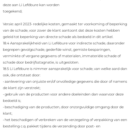
deze aan Li Lefébure kan worden
toegekend;
Versie: april 2023
•
redelijke kosten, gemaakt ter voorkoming of beperking
van de schade, voor zover de klant aantoont dat deze kosten hebben
geleid tot beperking van directe schade als bedoeld in dit artikel.
18.4 Aansprakelijkheid van Li Lefébure voor indirecte schade, daaronder
begrepen gevolgschade, gederfde winst, gemiste besparingen,
verminkte of vergane gegevens of materialen, immateriële schade of
schade door bedrijfsstagnatie, is uitgesloten.
18.5 Li Lefébure is nimmer aansprakelijk voor schade, van welke aard dan
ook, die ontstaat door:
•
aanlevering van onjuiste en/of onvolledige gegevens die door of namens
de klant zijn verstrekt;
•
gebruik van de producten voor andere doeleinden dan waarvoor deze
bedoeld is;
•
beschadiging van de producten, door onzorgvuldige omgang door de
klant;
•
het beschadigen of verbreken van de verzegeling of verpakking van een
bestelling c.q. pakket tijdens de verzending door post- en