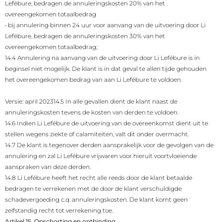
Lefébure, bedragen de annuleringskosten 20% van het
overeengekomen totaalbedrag
•
bij annulering binnen 24 uur voor aanvang van de uitvoering door Li
Lefébure, bedragen de annuleringskosten 30% van het
overeengekomen totaalbedrag;
14.4 Annulering na aanvang van de uitvoering door Li Lefébure is in
beginsel niet mogelijk. De klant is in dat geval te allen tijde gehouden
het overeengekomen bedrag van aan Li Lefébure te voldoen.
Versie: april 2023
14.5 In alle gevallen dient de klant naast de
annuleringskosten tevens de kosten van derden te voldoen.
14.6 Indien Li Lefébure de uitvoering van de overeenkomst dient uit te
stellen wegens ziekte of calamiteiten, valt dit onder overmacht.
14.7 De klant is tegenover derden aansprakelijk voor de gevolgen van de
annulering en zal Li Lefébure vrijwaren voor hieruit voortvloeiende
aanspraken van deze derden.
14.8 Li Lefébure heeft het recht alle reeds door de klant betaalde
bedragen te verrekenen met de door de klant verschuldigde
schadevergoeding c.q. annuleringskosten. De klant komt geen
zelfstandig recht tot verrekening toe.
Artikel 15. Opschorting en ontbinding