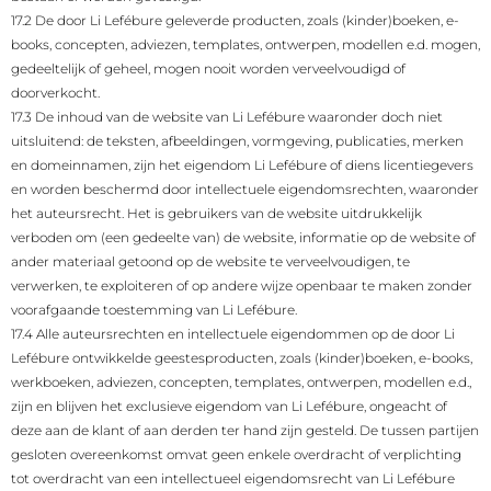
17.2 De door Li Lefébure geleverde producten, zoals (kinder)boeken, e-
books, concepten, adviezen, templates, ontwerpen, modellen e.d. mogen,
gedeeltelijk of geheel, mogen nooit worden verveelvoudigd of
doorverkocht.
17.3 De inhoud van de website van Li Lefébure waaronder doch niet
uitsluitend: de teksten, afbeeldingen, vormgeving, publicaties, merken
en domeinnamen, zijn het eigendom Li Lefébure of diens licentiegevers
en worden beschermd door intellectuele eigendomsrechten, waaronder
het auteursrecht. Het is gebruikers van de website uitdrukkelijk
verboden om (een gedeelte van) de website, informatie op de website of
ander materiaal getoond op de website te verveelvoudigen, te
verwerken, te exploiteren of op andere wijze openbaar te maken zonder
voorafgaande toestemming van Li Lefébure.
17.4 Alle auteursrechten en intellectuele eigendommen op de door Li
Lefébure ontwikkelde geestesproducten, zoals (kinder)boeken, e-books,
werkboeken, adviezen, concepten, templates, ontwerpen, modellen e.d.,
zijn en blijven het exclusieve eigendom van Li Lefébure, ongeacht of
deze aan de klant of aan derden ter hand zijn gesteld. De tussen partijen
gesloten overeenkomst omvat geen enkele overdracht of verplichting
tot overdracht van een intellectueel eigendomsrecht van Li Lefébure