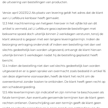
de uitvoering van bestellingen van producten.
Versie: april 2023
12.2 Als plaats van levering geldt het adres dat de klant
aan Li Lefébure kenbaar heeft gemaakt.
12.3 Met inachtneming van hetgeen hierover in het vijfde lid van dit
artikel is vermeld, zal Li Lefébure geaccepteerde bestellingen met
bekwame spoed doch uiterlijk binnen 2 werkdagen versturen, tenzij de
klant akkoord is gegaan met een langere leveringstermijn. Indien de
bezorging vertraging ondervindt of indien een bestelling niet dan wel
slechts gedeeltelijk kan worden uitgevoerd, ontvangt de klant hiervan
uiterlijk binnen 5 werkdagen nadat hij de bestelling geplaatst heeft
bericht.
12.4 Indien de bestelling niet dan wel slechts gedeeltelijk kan worden
uitgevoerd en er is geen sprake van overmacht zoals bedoeld in artikel 16
van deze algemene voorwaarden, heeft de klant het recht om de
overeenkomst zonder kosten te ontbinden. De klant heeft geen recht op
een schadevergoeding.
12.5 Alle levertermijnen zijn indicatief en zijn nimmer te beschouwen als
fatale termijnen. Aan eventuele genoemde termijnen kan de klant geen
rechten ontlenen. Overschrijding van een termijn geeft de klant geen