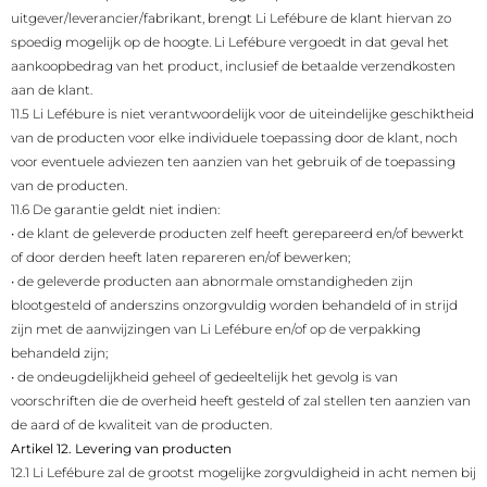
uitgever/leverancier/fabrikant, brengt Li Lefébure de klant hiervan zo
spoedig mogelijk op de hoogte. Li Lefébure vergoedt in dat geval het
aankoopbedrag van het product, inclusief de betaalde verzendkosten
aan de klant.
11.5 Li Lefébure is niet verantwoordelijk voor de uiteindelijke geschiktheid
van de producten voor elke individuele toepassing door de klant, noch
voor eventuele adviezen ten aanzien van het gebruik of de toepassing
van de producten.
11.6 De garantie geldt niet indien:
•
de klant de geleverde producten zelf heeft gerepareerd en/of bewerkt
of door derden heeft laten repareren en/of bewerken;
•
de geleverde producten aan abnormale omstandigheden zijn
blootgesteld of anderszins onzorgvuldig worden behandeld of in strijd
zijn met de aanwijzingen van Li Lefébure en/of op de verpakking
behandeld zijn;
•
de ondeugdelijkheid geheel of gedeeltelijk het gevolg is van
voorschriften die de overheid heeft gesteld of zal stellen ten aanzien van
de aard of de kwaliteit van de producten.
Artikel 12. Levering van producten
12.1 Li Lefébure zal de grootst mogelijke zorgvuldigheid in acht nemen bij