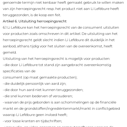
genoemde termijn niet kenbaar heeft gemaakt gebruik te willen maken
van zijn herroepingsrecht resp. het product niet aan Li Lefébure heeft
teruggezonden, is de koop een feit.
Artikel 6. Uitsluiting herroepingsrecht
6.1 Li Lefébure kan het herroepingsrecht van de consument uitsluiten
voor producten zoals omschreven in dit artikel. De uitsluiting van het
herroepingsrecht geldt slecht indien Li Lefébure dit duidelijk in het
aanbod, althans tijdig voor het sluiten van de overeenkomst, heeft
gemeld.
Uitsluiting van het herroepingsrecht is mogelijk voor producten:
•
die door Li Lefébure tot stand zijn aangebracht overeenkomstig
specificaties van de
consument (op maat gemaakte producten);
•
die duidelijk persoonlijk van aard zijn;
•
die door hun aard niet kunnen teruggezonden;
•
die snel kunnen bederven of verouderen;
•
waarvan de prijs gebonden is aan schommelingen op de financiële
markt en de grondstoffen/ingrediëntenmarkt/markt in conflictgebied
waarop Li Lefébure geen invloed heeft;
•
voor losse kranten en tijdschriften;