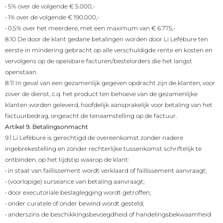
•
5% over de volgende € 5.000,-
•
1% over de volgende € 190.000,-
•
0,5% over het meerdere, met een maximum van € 6.775,-
8.10 De door de klant gedane betalingen worden door Li Lefébure ten
eerste in mindering gebracht op alle verschuldigde rente en kosten en
vervolgens op de opeisbare facturen/bestelorders die het langst
openstaan.
8.11 In geval van een gezamenlijk gegeven opdracht zijn de klanten, voor
zover de dienst, c.q. het product ten behoeve van de gezamenlijke
klanten worden geleverd, hoofdelijk aansprakelijk voor betaling van het
factuurbedrag, ongeacht de tenaamstelling op de factuur.
Artikel 9. Betalingsonmacht
9.1 Li Lefébure is gerechtigd de overeenkomst zonder nadere
ingebrekestelling en zonder rechterlijke tussenkomst schriftelijk te
ontbinden, op het tijdstip waarop de klant:
•
in staat van faillissement wordt verklaard of faillissement aanvraagt;
•
(voorlopige) surseance van betaling aanvraagt;
•
door executoriale beslaglegging wordt getroffen;
•
onder curatele of onder bewind wordt gesteld;
•
anderszins de beschikkingsbevoegdheid of handelingsbekwaamheid