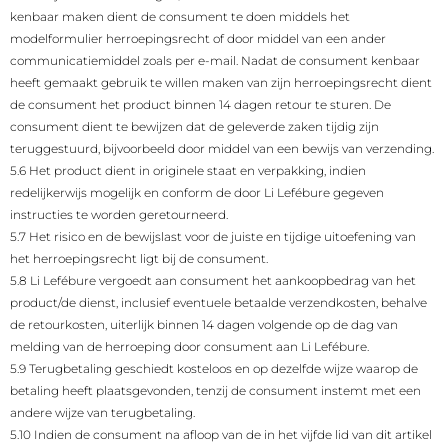
kenbaar maken dient de consument te doen middels het
modelformulier herroepingsrecht of door middel van een ander
communicatiemiddel zoals per e-mail. Nadat de consument kenbaar
heeft gemaakt gebruik te willen maken van zijn herroepingsrecht dient
de consument het product binnen 14 dagen retour te sturen. De
consument dient te bewijzen dat de geleverde zaken tijdig zijn
teruggestuurd, bijvoorbeeld door middel van een bewijs van verzending.
5.6 Het product dient in originele staat en verpakking, indien
redelijkerwijs mogelijk en conform de door Li Lefébure gegeven
instructies te worden geretourneerd.
5.7 Het risico en de bewijslast voor de juiste en tijdige uitoefening van
het herroepingsrecht ligt bij de consument.
5.8 Li Lefébure vergoedt aan consument het aankoopbedrag van het
product/de dienst, inclusief eventuele betaalde verzendkosten, behalve
de retourkosten, uiterlijk binnen 14 dagen volgende op de dag van
melding van de herroeping door consument aan Li Lefébure.
5.9 Terugbetaling geschiedt kosteloos en op dezelfde wijze waarop de
betaling heeft plaatsgevonden, tenzij de consument instemt met een
andere wijze van terugbetaling.
5.10 Indien de consument na afloop van de in het vijfde lid van dit artikel