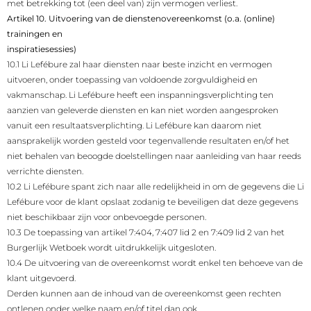
met betrekking tot (een deel van) zijn vermogen verliest.
Artikel 10. Uitvoering van de dienstenovereenkomst (o.a. (online)
trainingen en
inspiratiesessies)
10.1 Li Lefébure zal haar diensten naar beste inzicht en vermogen
uitvoeren, onder toepassing van voldoende zorgvuldigheid en
vakmanschap. Li Lefébure heeft een inspanningsverplichting ten
aanzien van geleverde diensten en kan niet worden aangesproken
vanuit een resultaatsverplichting. Li Lefébure kan daarom niet
aansprakelijk worden gesteld voor tegenvallende resultaten en/of het
niet behalen van beoogde doelstellingen naar aanleiding van haar reeds
verrichte diensten.
10.2 Li Lefébure spant zich naar alle redelijkheid in om de gegevens die Li
Lefébure voor de klant opslaat zodanig te beveiligen dat deze gegevens
niet beschikbaar zijn voor onbevoegde personen.
10.3 De toepassing van artikel 7:404, 7:407 lid 2 en 7:409 lid 2 van het
Burgerlijk Wetboek wordt uitdrukkelijk uitgesloten.
10.4 De uitvoering van de overeenkomst wordt enkel ten behoeve van de
klant uitgevoerd.
Derden kunnen aan de inhoud van de overeenkomst geen rechten
ontlenen onder welke naam en/of titel dan ook.