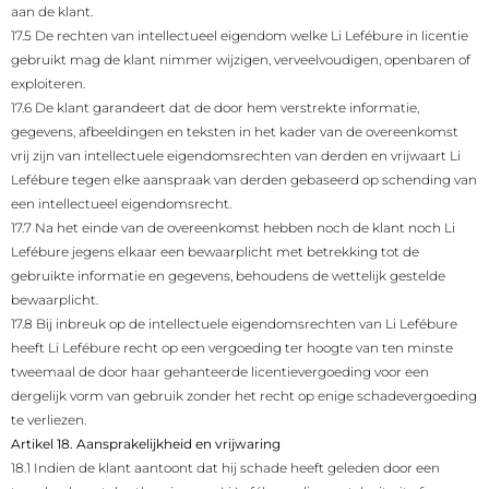
aan de klant.
17.5 De rechten van intellectueel eigendom welke Li Lefébure in licentie
gebruikt mag de klant nimmer wijzigen, verveelvoudigen, openbaren of
exploiteren.
17.6 De klant garandeert dat de door hem verstrekte informatie,
gegevens, afbeeldingen en teksten in het kader van de overeenkomst
vrij zijn van intellectuele eigendomsrechten van derden en vrijwaart Li
Lefébure tegen elke aanspraak van derden gebaseerd op schending van
een intellectueel eigendomsrecht.
17.7 Na het einde van de overeenkomst hebben noch de klant noch Li
Lefébure jegens elkaar een bewaarplicht met betrekking tot de
gebruikte informatie en gegevens, behoudens de wettelijk gestelde
bewaarplicht.
17.8 Bij inbreuk op de intellectuele eigendomsrechten van Li Lefébure
heeft Li Lefébure recht op een vergoeding ter hoogte van ten minste
tweemaal de door haar gehanteerde licentievergoeding voor een
dergelijk vorm van gebruik zonder het recht op enige schadevergoeding
te verliezen.
Artikel 18. Aansprakelijkheid en vrijwaring
18.1 Indien de klant aantoont dat hij schade heeft geleden door een