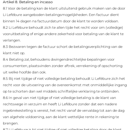
Artikel 8. Betaling en incasso
8.1 Voor de betaling kan de klant uitsluitend gebruik maken van de door
Li Lefébure aangeboden betalingsmogelijkheden. Een factuur dient
binnen 14 dagen na factuurdatum door de klant te worden voldaan.
8.2 Li Lefébure behoudt zich te allen tijde het recht voor om (volledige)
vooruitbetaling of enige andere zekerheid voor betaling van de klant te
verlangen.
8.3 Bezwaren tegen de factuur schort de betalingsverplichting van de
klant niet op.
8.4 Betaling zal, behoudens dwingendrechtelijke bepalingen voor
consumenten, plaatsvinden zonder aftrek, verrekening of opschorting
uit welke hoofde dan ook.
8.5 Bij niet tijdige of niet volledige betaling behoudt Li Lefébure zich het
recht voor de uitvoering van de overeenkomst met onmiddellijke ingang
op te schorten dan wel middels schriftelijke verklaring te ontbinden.
8.6 In geval van niet tijdige of niet volledige betaling is de klant van
rechtswege in verzuim en heeft Li Lefébure zonder dat een nadere
ingebrekestelling is vereist, het recht vanaf de vervaldag tot aan de dag
van algehele voldoening, aan de klant wettelijke rente in rekening te
brengen.
8.7 Li Lefébure is bij niet tijdige of niet volledige betaling door de klant