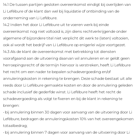
14.1 De tussen partijen gesloten overeenkomst eindigt bij overlijden van
Li Lefébure of de klant dan wel bij liquidatie of ontbinding van de
onderneming van Li Lefébure.
14.2 Indien het door Li Lefébure uit te voeren werk bij einde
overeenkomst nog niet voltooid is, zijn diens rechtverkrijgende onder
algemene of bijzondere titel niet verplicht dit werk te (laten) voltooien,
ook al wordt het bedrijf van Li Lefébure op enigerlei wijze voortgezet.
14.3 Als de klant de overeenkomst met betrekking tot diensten
voorafgaand aan de uitvoering daarvan wil annuleren en er geldt geen
herroepingsrecht of de termijn hiervoor is verstreken, heeft Li Lefébure
het recht om een nader te bepalen schadevergoeding en/of
annuleringskosten in rekening te brengen. Deze schade bestaat uit alle
reeds door Li Lefébure gemaakte kosten en door de annulering geleden
schade inclusief de gederfde winst. Li Lefébure heeft het recht de
schadevergoeding als volgt te fixeren en bij de klant in rekening te
brengen:
•
bij annulering binnen 30 dagen voor aanvang van de uitvoering door Li
Lefébure, bedragen de annuleringskosten 10% van het overeengekomen
totaalbedrag;
•
bij annulering binnen 7 dagen voor aanvang van de uitvoering door Li