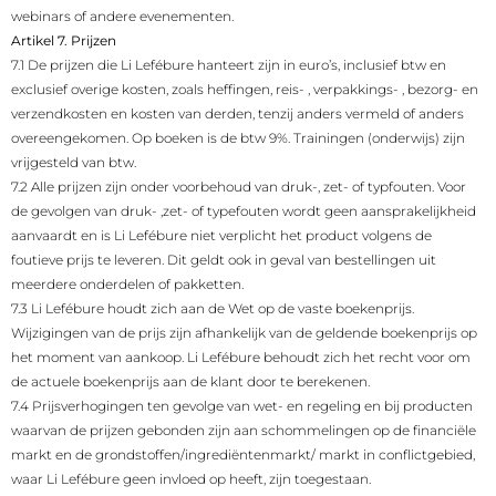
webinars of andere evenementen.
Artikel 7. Prijzen
7.1 De prijzen die Li Lefébure hanteert zijn in euro’s, inclusief btw en
exclusief overige kosten, zoals heffingen, reis- , verpakkings- , bezorg- en
verzendkosten en kosten van derden, tenzij anders vermeld of anders
overeengekomen. Op boeken is de btw 9%. Trainingen (onderwijs) zijn
vrijgesteld van btw.
7.2 Alle prijzen zijn onder voorbehoud van druk-, zet- of typfouten. Voor
de gevolgen van druk- ,zet- of typefouten wordt geen aansprakelijkheid
aanvaardt en is Li Lefébure niet verplicht het product volgens de
foutieve prijs te leveren. Dit geldt ook in geval van bestellingen uit
meerdere onderdelen of pakketten.
7.3 Li Lefébure houdt zich aan de Wet op de vaste boekenprijs.
Wijzigingen van de prijs zijn afhankelijk van de geldende boekenprijs op
het moment van aankoop. Li Lefébure behoudt zich het recht voor om
de actuele boekenprijs aan de klant door te berekenen.
7.4 Prijsverhogingen ten gevolge van wet- en regeling en bij producten
waarvan de prijzen gebonden zijn aan schommelingen op de financiële
markt en de grondstoffen/ingrediëntenmarkt/ markt in conflictgebied,
waar Li Lefébure geen invloed op heeft, zijn toegestaan.