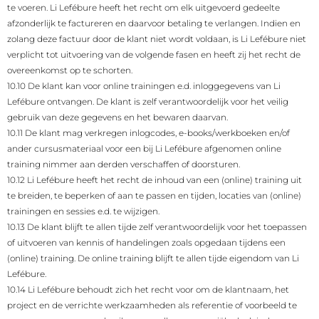
te voeren. Li Lefébure heeft het recht om elk uitgevoerd gedeelte
afzonderlijk te factureren en daarvoor betaling te verlangen. Indien en
zolang deze factuur door de klant niet wordt voldaan, is Li Lefébure niet
verplicht tot uitvoering van de volgende fasen en heeft zij het recht de
overeenkomst op te schorten.
10.10 De klant kan voor online trainingen e.d. inloggegevens van Li
Lefébure ontvangen. De klant is zelf verantwoordelijk voor het veilig
gebruik van deze gegevens en het bewaren daarvan.
10.11 De klant mag verkregen inlogcodes, e-books/werkboeken en/of
ander cursusmateriaal voor een bij Li Lefébure afgenomen online
training nimmer aan derden verschaffen of doorsturen.
10.12 Li Lefébure heeft het recht de inhoud van een (online) training uit
te breiden, te beperken of aan te passen en tijden, locaties van (online)
trainingen en sessies e.d. te wijzigen.
10.13 De klant blijft te allen tijde zelf verantwoordelijk voor het toepassen
of uitvoeren van kennis of handelingen zoals opgedaan tijdens een
(online) training. De online training blijft te allen tijde eigendom van Li
Lefébure.
10.14 Li Lefébure behoudt zich het recht voor om de klantnaam, het
project en de verrichte werkzaamheden als referentie of voorbeeld te