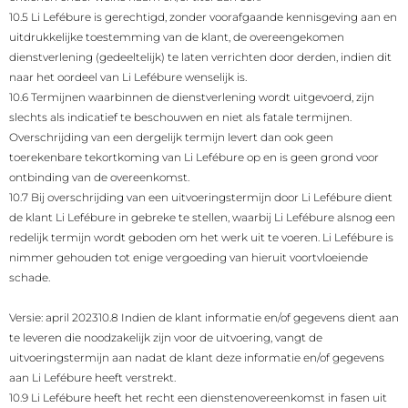
10.5 Li Lefébure is gerechtigd, zonder voorafgaande kennisgeving aan en
uitdrukkelijke toestemming van de klant, de overeengekomen
dienstverlening (gedeeltelijk) te laten verrichten door derden, indien dit
naar het oordeel van Li Lefébure wenselijk is.
10.6 Termijnen waarbinnen de dienstverlening wordt uitgevoerd, zijn
slechts als indicatief te beschouwen en niet als fatale termijnen.
Overschrijding van een dergelijk termijn levert dan ook geen
toerekenbare tekortkoming van Li Lefébure op en is geen grond voor
ontbinding van de overeenkomst.
10.7 Bij overschrijding van een uitvoeringstermijn door Li Lefébure dient
de klant Li Lefébure in gebreke te stellen, waarbij Li Lefébure alsnog een
redelijk termijn wordt geboden om het werk uit te voeren. Li Lefébure is
nimmer gehouden tot enige vergoeding van hieruit voortvloeiende
schade.
Versie: april 2023
10.8 Indien de klant informatie en/of gegevens dient aan
te leveren die noodzakelijk zijn voor de uitvoering, vangt de
uitvoeringstermijn aan nadat de klant deze informatie en/of gegevens
aan Li Lefébure heeft verstrekt.
10.9 Li Lefébure heeft het recht een dienstenovereenkomst in fasen uit