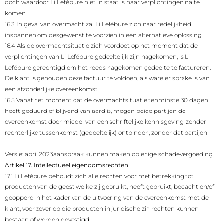
doch waardoor Li Lefébure niet in staat is haar verplichtingen na te
komen.
16.3 In geval van overmacht zal Li Lefébure zich naar redelijkheid
inspannen om desgewenst te voorzien in een alternatieve oplossing.
16.4 Als de overmachtsituatie zich voordoet op het moment dat de
verplichtingen van Li Lefébure gedeeltelijk zijn nagekomen, is Li
Lefébure gerechtigd om het reeds nagekomen gedeelte te factureren.
De klant is gehouden deze factuur te voldoen, als ware er sprake is van
een afzonderlijke overeenkomst.
16.5 Vanaf het moment dat de overmachtsituatie tenminste 30 dagen
heeft geduurd of blijvend van aard is, mogen beide partijen de
overeenkomst door middel van een schriftelijke kennisgeving, zonder
rechterlijke tussenkomst (gedeeltelijk) ontbinden, zonder dat partijen
Versie: april 2023
aanspraak kunnen maken op enige schadevergoeding.
Artikel 17. Intellectueel eigendomsrechten
17.1 Li Lefébure behoudt zich alle rechten voor met betrekking tot
producten van de geest welke zij gebruikt, heeft gebruikt, bedacht en/of
geopperd in het kader van de uitvoering van de overeenkomst met de
klant, voor zover op die producten in juridische zin rechten kunnen
bestaan of worden gevestigd.