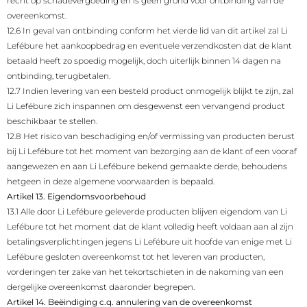
recht op schadevergoeding en is geen grond voor ontbinding van de
overeenkomst.
12.6 In geval van ontbinding conform het vierde lid van dit artikel zal Li
Lefébure het aankoopbedrag en eventuele verzendkosten dat de klant
betaald heeft zo spoedig mogelijk, doch uiterlijk binnen 14 dagen na
ontbinding, terugbetalen.
12.7 Indien levering van een besteld product onmogelijk blijkt te zijn, zal
Li Lefébure zich inspannen om desgewenst een vervangend product
beschikbaar te stellen.
12.8 Het risico van beschadiging en/of vermissing van producten berust
bij Li Lefébure tot het moment van bezorging aan de klant of een vooraf
aangewezen en aan Li Lefébure bekend gemaakte derde, behoudens
hetgeen in deze algemene voorwaarden is bepaald.
Artikel 13. Eigendomsvoorbehoud
13.1 Alle door Li Lefébure geleverde producten blijven eigendom van Li
Lefébure tot het moment dat de klant volledig heeft voldaan aan al zijn
betalingsverplichtingen jegens Li Lefébure uit hoofde van enige met Li
Lefébure gesloten overeenkomst tot het leveren van producten,
vorderingen ter zake van het tekortschieten in de nakoming van een
dergelijke overeenkomst daaronder begrepen.
Artikel 14. Beëindiging c.q. annulering van de overeenkomst