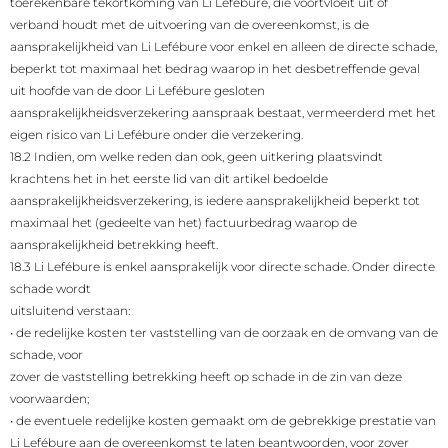
toerekenbare tekortkoming van Li Lefébure, die voortvloeit uit of
verband houdt met de uitvoering van de overeenkomst, is de
aansprakelijkheid van Li Lefébure voor enkel en alleen de directe schade,
beperkt tot maximaal het bedrag waarop in het desbetreffende geval
uit hoofde van de door Li Lefébure gesloten
aansprakelijkheidsverzekering aanspraak bestaat, vermeerderd met het
eigen risico van Li Lefébure onder die verzekering.
18.2 Indien, om welke reden dan ook, geen uitkering plaatsvindt
krachtens het in het eerste lid van dit artikel bedoelde
aansprakelijkheidsverzekering, is iedere aansprakelijkheid beperkt tot
maximaal het (gedeelte van het) factuurbedrag waarop de
aansprakelijkheid betrekking heeft.
18.3 Li Lefébure is enkel aansprakelijk voor directe schade. Onder directe
schade wordt
uitsluitend verstaan:
•
de redelijke kosten ter vaststelling van de oorzaak en de omvang van de
schade, voor
zover de vaststelling betrekking heeft op schade in de zin van deze
voorwaarden;
•
de eventuele redelijke kosten gemaakt om de gebrekkige prestatie van
Li Lefébure aan de overeenkomst te laten beantwoorden, voor zover