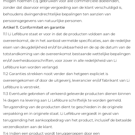
mogen noemen c.q. gebruiken voor alle commerciële doeleinden,
zonder dat daarvoor enige vergoeding aan de klant verschuldigd is,
behoudens dwingendrechtelijke bepalingen ten aanzien van
persoonsgegevens van natuurlijke personen.
Artikel 11. Conformiteit en garantie
11.1 Li Lefébure staat er voor in dat de producten voldoen aan de
overeenkomst, de in het aanbod vermelde specificaties, aan de redelijke
eisen van deugdelijkheid en/of bruikbaarheid en de op de datum van de
totstandkoming van de overeenkomst bestaande wettelijke bepalingen
en/of overheidsvoorschriften, voor zover in alle redelijkheid van Li
Lefébure kan worden verlangd.
11.2 Garanties strekken nooit verder dan hetgeen expliciet is
overeengekomen of door de uitgeverij, leverancier en/of fabrikant van Li
Lefébure is verstrekt.
11.3 Eventuele gebreken of verkeerd geleverde producten dienen binnen
14 dagen na levering aan Li Lefébure schriftelijk te worden gemeld.
Terugzending van de producten dient te geschieden in de originele
verpakking en in originele staat. Li Lefébure vergoedt in geval van
terugzending het aankoopbedrag van het product, inclusief de betaalde
verzendkosten aan de klant.
11.4 Indien een product wordt teruggeroepen door een