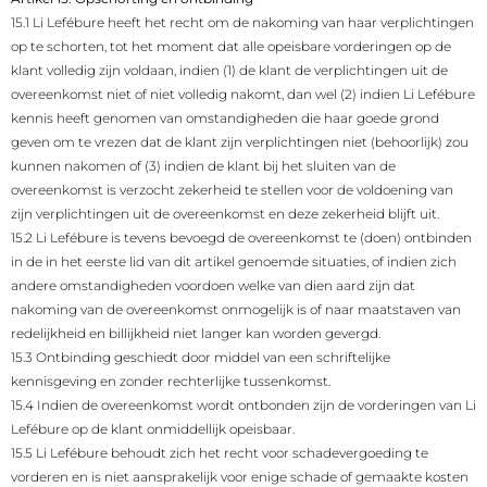
15.1 Li Lefébure heeft het recht om de nakoming van haar verplichtingen
op te schorten, tot het moment dat alle opeisbare vorderingen op de
klant volledig zijn voldaan, indien (1) de klant de verplichtingen uit de
overeenkomst niet of niet volledig nakomt, dan wel (2) indien Li Lefébure
kennis heeft genomen van omstandigheden die haar goede grond
geven om te vrezen dat de klant zijn verplichtingen niet (behoorlijk) zou
kunnen nakomen of (3) indien de klant bij het sluiten van de
overeenkomst is verzocht zekerheid te stellen voor de voldoening van
zijn verplichtingen uit de overeenkomst en deze zekerheid blijft uit.
15.2 Li Lefébure is tevens bevoegd de overeenkomst te (doen) ontbinden
in de in het eerste lid van dit artikel genoemde situaties, of indien zich
andere omstandigheden voordoen welke van dien aard zijn dat
nakoming van de overeenkomst onmogelijk is of naar maatstaven van
redelijkheid en billijkheid niet langer kan worden gevergd.
15.3 Ontbinding geschiedt door middel van een schriftelijke
kennisgeving en zonder rechterlijke tussenkomst.
15.4 Indien de overeenkomst wordt ontbonden zijn de vorderingen van Li
Lefébure op de klant onmiddellijk opeisbaar.
15.5 Li Lefébure behoudt zich het recht voor schadevergoeding te
vorderen en is niet aansprakelijk voor enige schade of gemaakte kosten