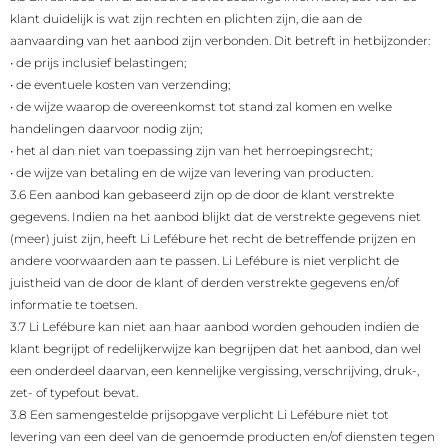
klant duidelijk is wat zijn rechten en plichten zijn, die aan de
aanvaarding van het aanbod zijn verbonden. Dit betreft in hetbijzonder:
•
de prijs inclusief belastingen;
•
de eventuele kosten van verzending;
•
de wijze waarop de overeenkomst tot stand zal komen en welke
handelingen daarvoor nodig zijn;
•
het al dan niet van toepassing zijn van het herroepingsrecht;
•
de wijze van betaling en de wijze van levering van producten.
3.6 Een aanbod kan gebaseerd zijn op de door de klant verstrekte
gegevens. Indien na het aanbod blijkt dat de verstrekte gegevens niet
(meer) juist zijn, heeft Li Lefébure het recht de betreffende prijzen en
andere voorwaarden aan te passen. Li Lefébure is niet verplicht de
juistheid van de door de klant of derden verstrekte gegevens en/of
informatie te toetsen.
3.7 Li Lefébure kan niet aan haar aanbod worden gehouden indien de
klant begrijpt of redelijkerwijze kan begrijpen dat het aanbod, dan wel
een onderdeel daarvan, een kennelijke vergissing, verschrijving, druk-,
zet- of typefout bevat.
3.8 Een samengestelde prijsopgave verplicht Li Lefébure niet tot
levering van een deel van de genoemde producten en/of diensten tegen