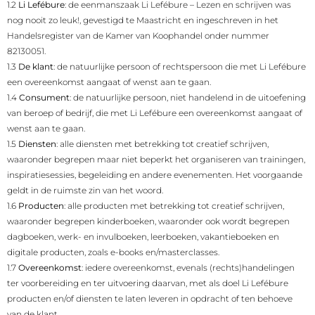
1.2
Li Lefébure
: de eenmanszaak Li Lefébure – Lezen en schrijven was
nog nooit zo leuk!, gevestigd te Maastricht en ingeschreven in het
Handelsregister van de Kamer van Koophandel onder nummer
82130051.
1.3
De klant
: de natuurlijke persoon of rechtspersoon die met Li Lefébure
een overeenkomst aangaat of wenst aan te gaan.
1.4
Consument
: de natuurlijke persoon, niet handelend in de uitoefening
van beroep of bedrijf, die met Li Lefébure een overeenkomst aangaat of
wenst aan te gaan.
1.5
Diensten
: alle diensten met betrekking tot creatief schrijven,
waaronder begrepen maar niet beperkt het organiseren van trainingen,
inspiratiesessies, begeleiding en andere evenementen. Het voorgaande
geldt in de ruimste zin van het woord.
1.6
Producten
: alle producten met betrekking tot creatief schrijven,
waaronder begrepen kinderboeken, waaronder ook wordt begrepen
dagboeken, werk- en invulboeken, leerboeken, vakantieboeken en
digitale producten, zoals e-books en/masterclasses.
1.7
Overeenkomst
: iedere overeenkomst, evenals (rechts)handelingen
ter voorbereiding en ter uitvoering daarvan, met als doel Li Lefébure
producten en/of diensten te laten leveren in opdracht of ten behoeve
van de klant.