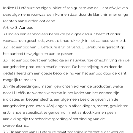
Indien Li Lefébure op eigen initiatief ten gunste van de klant afwijkt van
deze algemene voorwaarden, kunnen daar door de klant nimmer enige
rechten aan worden ontleend.
Artikel 3. Aanbod
3.1 Indien een aanbod een beperkte geldigheidsduur heeft of onder
voorwaarden geschiedt, wordt dit nadrukkelijk in het aanbod vermeld.
3.2 Het aanbod van Li Lefébure is vrijblijvend. Li Lefébure is gerechtigd
het aanbod te wijzigen en aan te passen.
3.3 Het aanbod bevat een volledige en nauwkeurige omschrijving van de
aangeboden producten en/of diensten. De beschrijving is voldoende
gedetailleerd om een goede beoordeling van het aanbod door de klant
mogelijk te maken.
3.4 Alle afbeeldingen, maten, gewichten e.d. van de producten, welke
door Li Lefébure worden verstrekt in het kader van het aanbod zijn
indicaties en beogen slechts een algemeen beeld te geven van de
aangeboden producten. Afwijkingen in afbeeldingen, maten, gewichten
en/of andere specificaties genoemd in het aanbod, kunnen geen
aanleiding zijn tot schadevergoeding of ontbinding van de
overeenkomst.
3.5 Elk aanbod van Li Lefébure bevat zodanige informatie, dat voor de