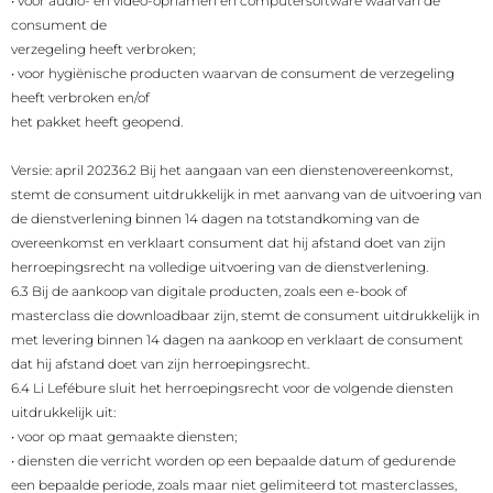
•
voor audio- en video-opnamen en computersoftware waarvan de
consument de
verzegeling heeft verbroken;
•
voor hygiënische producten waarvan de consument de verzegeling
heeft verbroken en/of
het pakket heeft geopend.
Versie: april 2023
6.2 Bij het aangaan van een dienstenovereenkomst,
stemt de consument uitdrukkelijk in met aanvang van de uitvoering van
de dienstverlening binnen 14 dagen na totstandkoming van de
overeenkomst en verklaart consument dat hij afstand doet van zijn
herroepingsrecht na volledige uitvoering van de dienstverlening.
6.3 Bij de aankoop van digitale producten, zoals een e-book of
masterclass die downloadbaar zijn, stemt de consument uitdrukkelijk in
met levering binnen 14 dagen na aankoop en verklaart de consument
dat hij afstand doet van zijn herroepingsrecht.
6.4 Li Lefébure sluit het herroepingsrecht voor de volgende diensten
uitdrukkelijk uit:
•
voor op maat gemaakte diensten;
•
diensten die verricht worden op een bepaalde datum of gedurende
een bepaalde periode, zoals maar niet gelimiteerd tot masterclasses,