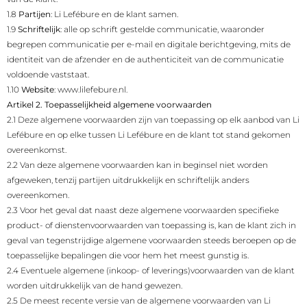
1.8
Partijen
: Li Lefébure en de klant samen.
1.9
Schriftelijk
: alle op schrift gestelde communicatie, waaronder
begrepen communicatie per e-mail en digitale berichtgeving, mits de
identiteit van de afzender en de authenticiteit van de communicatie
voldoende vaststaat.
1.10
Website
: www.lilefebure.nl.
Artikel 2. Toepasselijkheid algemene voorwaarden
2.1 Deze algemene voorwaarden zijn van toepassing op elk aanbod van Li
Lefébure en op elke tussen Li Lefébure en de klant tot stand gekomen
overeenkomst.
2.2 Van deze algemene voorwaarden kan in beginsel niet worden
afgeweken, tenzij partijen uitdrukkelijk en schriftelijk anders
overeenkomen.
2.3 Voor het geval dat naast deze algemene voorwaarden specifieke
product- of dienstenvoorwaarden van toepassing is, kan de klant zich in
geval van tegenstrijdige algemene voorwaarden steeds beroepen op de
toepasselijke bepalingen die voor hem het meest gunstig is.
2.4 Eventuele algemene (inkoop- of leverings)voorwaarden van de klant
worden uitdrukkelijk van de hand gewezen.
2.5 De meest recente versie van de algemene voorwaarden van Li