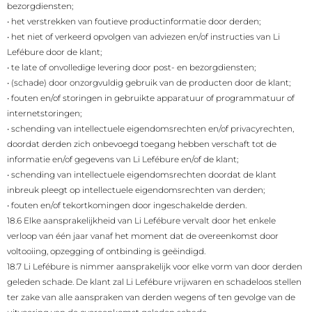
bezorgdiensten;
•
het verstrekken van foutieve productinformatie door derden;
•
het niet of verkeerd opvolgen van adviezen en/of instructies van Li
Lefébure door de klant;
•
te late of onvolledige levering door post- en bezorgdiensten;
•
(schade) door onzorgvuldig gebruik van de producten door de klant;
•
fouten en/of storingen in gebruikte apparatuur of programmatuur of
internetstoringen;
•
schending van intellectuele eigendomsrechten en/of privacyrechten,
doordat derden zich onbevoegd toegang hebben verschaft tot de
informatie en/of gegevens van Li Lefébure en/of de klant;
•
schending van intellectuele eigendomsrechten doordat de klant
inbreuk pleegt op intellectuele eigendomsrechten van derden;
•
fouten en/of tekortkomingen door ingeschakelde derden.
18.6 Elke aansprakelijkheid van Li Lefébure vervalt door het enkele
verloop van één jaar vanaf het moment dat de overeenkomst door
voltooiing, opzegging of ontbinding is geëindigd.
18.7 Li Lefébure is nimmer aansprakelijk voor elke vorm van door derden
geleden schade. De klant zal Li Lefébure vrijwaren en schadeloos stellen
ter zake van alle aanspraken van derden wegens of ten gevolge van de