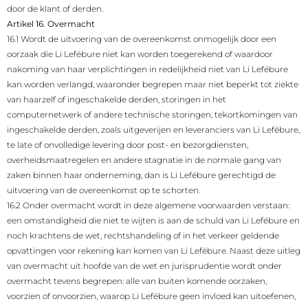
door de klant of derden.
Artikel 16. Overmacht
16.1 Wordt de uitvoering van de overeenkomst onmogelijk door een
oorzaak die Li Lefébure niet kan worden toegerekend of waardoor
nakoming van haar verplichtingen in redelijkheid niet van Li Lefébure
kan worden verlangd, waaronder begrepen maar niet beperkt tot ziekte
van haarzelf of ingeschakelde derden, storingen in het
computernetwerk of andere technische storingen, tekortkomingen van
ingeschakelde derden, zoals uitgeverijen en leveranciers van Li Lefébure,
te late of onvolledige levering door post- en bezorgdiensten,
overheidsmaatregelen en andere stagnatie in de normale gang van
zaken binnen haar onderneming, dan is Li Lefébure gerechtigd de
uitvoering van de overeenkomst op te schorten.
16.2 Onder overmacht wordt in deze algemene voorwaarden verstaan:
een omstandigheid die niet te wijten is aan de schuld van Li Lefébure en
noch krachtens de wet, rechtshandeling of in het verkeer geldende
opvattingen voor rekening kan komen van Li Lefébure. Naast deze uitleg
van overmacht uit hoofde van de wet en jurisprudentie wordt onder
overmacht tevens begrepen: alle van buiten komende oorzaken,
voorzien of onvoorzien, waarop Li Lefébure geen invloed kan uitoefenen,