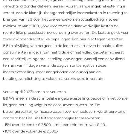
gerechtigd, zonder dat een hieraan voorafgaande ingebrekestelling is
vereist, aan de klant (buiten)gerechtelijke incassokosten in rekening te
brengen van 15% over het overeengekomen totaalbedrag met een
minimum van € 100,-, ook voor zover de daadwerkelijke kosten de
rechterlijke proceskostenveroordeling overtreffen. Dit laatste geldt voor
zover dwingendrechtelijke bepalingen zich hier niet tegen verzetten.
8.8 In afwijking van hetgeen in de leden zes en zeven bepaald, zullen
consumenten in geval van niet tijdige of niet volledige betaling, eerst
een schriftelijke ingebrekestelling ontvangen, waarbij een aanvullend
termijn van 14 dagen vanaf de dag van ontvangst van deze
ingebrekestelling wordt aangeboden om alsnog aan de
betalingsverplichting te voldoen, alvorens deze in verzuim
Versie: april 2023
komen te verkeren.
8.9 Wanneer na de schriftelijke ingebrekestelling, bedoeld in het vorige
lid, geen betaling volgt, is de consument in verzuim. De
buitengerechtelijke incassokosten over de hoofdsom wordt berekend
conform het Besluit Buitengerechtelijke Incassokosten:
•
15% over de eerste € 2.500,-, met een minimum van € 40,-
•
10% over de volgende € 2.500,-