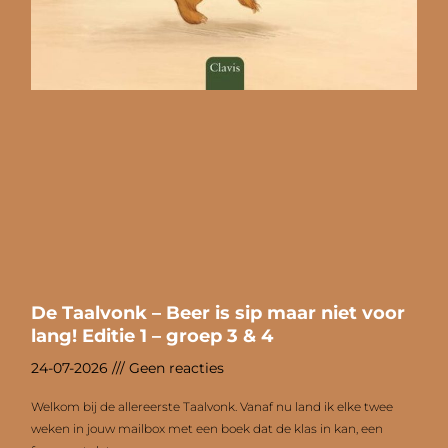
De Taalvonk – Beer is sip maar niet voor
lang! Editie 1 – groep 3 & 4
24-07-2026
Geen reacties
Welkom bij de allereerste Taalvonk. Vanaf nu land ik elke twee
weken in jouw mailbox met een boek dat de klas in kan, een