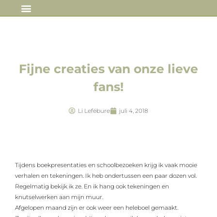
IN DE MEDIA
Fijne creaties van onze lieve
fans!
Li Lefébure
juli 4, 2018
Tijdens boekpresentaties en schoolbezoeken krijg ik vaak mooie
verhalen en tekeningen. Ik heb ondertussen een paar dozen vol.
Regelmatig bekijk ik ze. En ik hang ook tekeningen en
knutselwerken aan mijn muur.
Afgelopen maand zijn er ook weer een heleboel gemaakt.