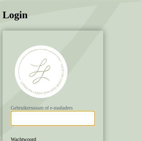
Login
https://www.lile
Gebruikersnaam of e-mailadres
Wachtwoord