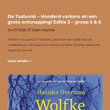
De Taalvonk – Honderd varkens en een
grote ontsnapping! Editie 3 – groep 5 & 6
24-07-2026
Geen reacties
Welkom terug bij De Taalvonk. Deze keer een boek voor de
middenbouw. We beginnen niet bij het boek. Of beter: deze keer
beginnen we wél
Lees verder »