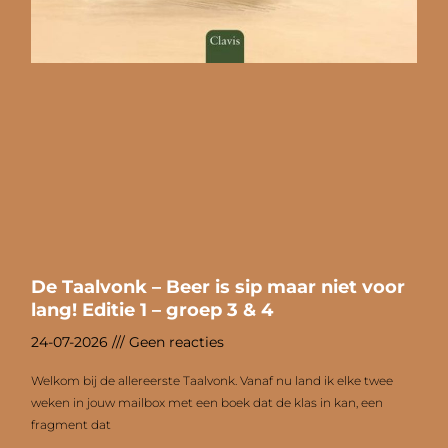
De Taalvonk – Beer is sip maar niet voor
lang! Editie 1 – groep 3 & 4
24-07-2026
Geen reacties
Welkom bij de allereerste Taalvonk. Vanaf nu land ik elke twee
weken in jouw mailbox met een boek dat de klas in kan, een
fragment dat