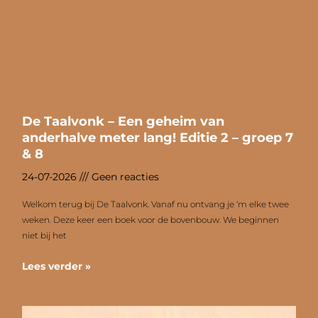
De Taalvonk – Een geheim van
anderhalve meter lang! Editie 2 – groep 7
& 8
24-07-2026
Geen reacties
Welkom terug bij De Taalvonk. Vanaf nu ontvang je ‘m elke twee
weken. Deze keer een boek voor de bovenbouw. We beginnen
niet bij het
Lees verder »