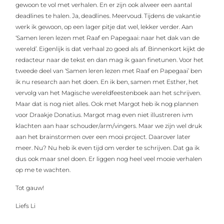
gewoon te vol met verhalen. En er zijn ook alweer een aantal
deadlines te halen. Ja, deadlines. Meervoud. Tijdens de vakantie
werk ik gewoon, op een lager pitje dat wel, lekker verder. Aan
‘Samen leren lezen met Raaf en Papegaai: naar het dak van de
wereld’. Eigenlijk is dat verhaal zo goed als af. Binnenkort kijkt de
redacteur naar de tekst en dan mag ik gaan finetunen. Voor het
tweede deel van ‘Samen leren lezen met Raaf en Papegaai’ ben
ik nu research aan het doen. En ik ben, samen met Esther, het
vervolg van het Magische wereldfeestenboek aan het schrijven.
Maar dat is nog niet alles. Ook met Margot heb ik nog plannen
voor Draakje Donatius. Margot mag even niet illustreren ivm
klachten aan haar schouder/arm/vingers. Maar we zijn wel druk
aan het brainstormen over een mooi project. Daarover later
meer. Nu? Nu heb ik even tijd om verder te schrijven. Dat ga ik
dus ook maar snel doen. Er liggen nog heel veel mooie verhalen
op me te wachten.
Tot gauw!
Liefs Li