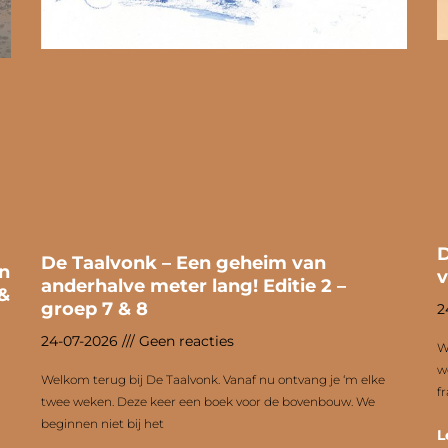
D
De Taalvonk – Een geheim van
n
v
anderhalve meter lang! Editie 2 –
 &
groep 7 & 8
2
24-07-2026
Geen reacties
W
w
Welkom terug bij De Taalvonk. Vanaf nu ontvang je ‘m elke
f
twee weken. Deze keer een boek voor de bovenbouw. We
beginnen niet bij het
L