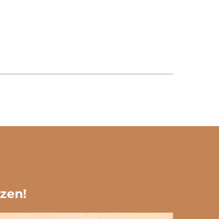
ezen!