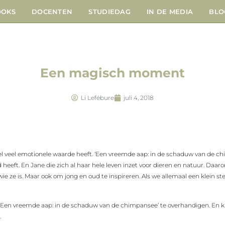
OOKS
DOCENTEN
STUDIEDAG
IN DE MEDIA
BLO
Een magisch moment
Li Lefébure
juli 4, 2018
el veel emotionele waarde heeft. ‘Een vreemde aap: in de schaduw van de chi
heeft. En Jane die zich al haar hele leven inzet voor dieren en natuur. Daar
t wie ze is. Maar ook om jong en oud te inspireren. Als we allemaal een klei
 ‘Een vreemde aap: in de schaduw van de chimpansee’ te overhandigen. En ki
.