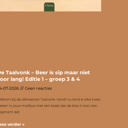
e Taalvonk – Beer is sip maar niet
oor lang! Editie 1 – groep 3 & 4
4-07-2026
Geen reacties
elkom bij de allereerste Taalvonk. Vanaf nu land ik elke twee
eken in jouw mailbox met een boek dat de klas in kan, een
ragment dat
ees verder »