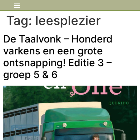
IN DE MEDIA
Tag:
leesplezier
De Taalvonk – Honderd
varkens en een grote
ontsnapping! Editie 3 –
groep 5 & 6