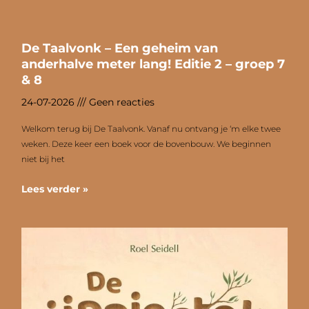
De Taalvonk – Een geheim van
anderhalve meter lang! Editie 2 – groep 7
& 8
24-07-2026
Geen reacties
Welkom terug bij De Taalvonk. Vanaf nu ontvang je ‘m elke twee
weken. Deze keer een boek voor de bovenbouw. We beginnen
niet bij het
Lees verder »