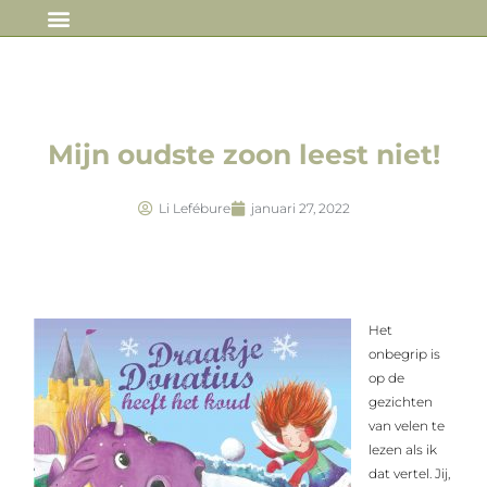
IN DE MEDIA
Mijn oudste zoon leest niet!
Li Lefébure
januari 27, 2022
Het
onbegrip is
op de
gezichten
van velen te
lezen als ik
dat vertel. Jij,