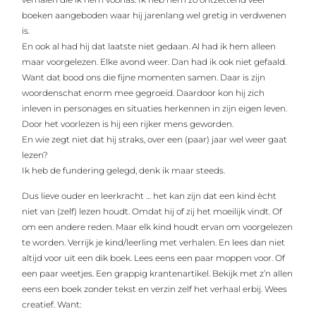
boeken aangeboden waar hij jarenlang wel gretig in verdwenen
is.
En ook al had hij dat laatste niet gedaan. Al had ik hem alleen
maar voorgelezen. Elke avond weer. Dan had ik ook niet gefaald.
Want dat bood ons die fijne momenten samen. Daar is zijn
woordenschat enorm mee gegroeid. Daardoor kon hij zich
inleven in personages en situaties herkennen in zijn eigen leven.
Door het voorlezen is hij een rijker mens geworden.
En wie zegt niet dat hij straks, over een (paar) jaar wel weer gaat
lezen?
Ik heb de fundering gelegd, denk ik maar steeds.
Dus lieve ouder en leerkracht … het kan zijn dat een kind ècht
niet van (zelf) lezen houdt. Omdat hij of zij het moeilijk vindt. Of
om een andere reden. Maar elk kind houdt ervan om voorgelezen
te worden. Verrijk je kind/leerling met verhalen. En lees dan niet
altijd voor uit een dik boek. Lees eens een paar moppen voor. Of
een paar weetjes. Een grappig krantenartikel. Bekijk met z’n allen
eens een boek zonder tekst en verzin zelf het verhaal erbij. Wees
creatief. Want: