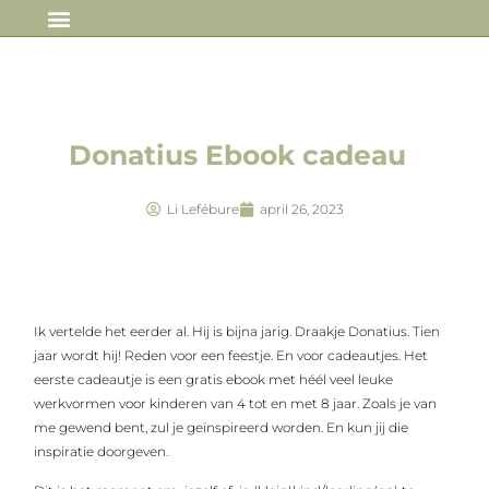
IN DE MEDIA
Donatius Ebook cadeau
Li Lefébure
april 26, 2023
Ik vertelde het eerder al. Hij is bijna jarig. Draakje Donatius. Tien
jaar wordt hij! Reden voor een feestje. En voor cadeautjes. Het
eerste cadeautje is een gratis ebook met héél veel leuke
werkvormen voor kinderen van 4 tot en met 8 jaar. Zoals je van
me gewend bent, zul je geïnspireerd worden. En kun jij die
inspiratie doorgeven.