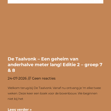
De Taalvonk – Een geheim van
anderhalve meter lang! Editie 2 – groep 7
& 8
24-07-2026
Geen reacties
Welkom terug bij De Taalvonk. Vanaf nu ontvang je ‘m elke twee
weken. Deze keer een boek voor de bovenbouw. We beginnen
niet bij het
Lees verder »