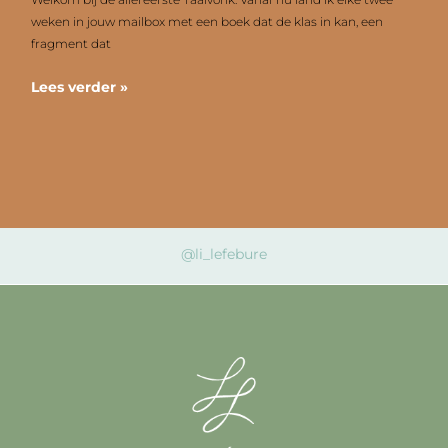
weken in jouw mailbox met een boek dat de klas in kan, een
fragment dat
Lees verder »
@li_lefebure