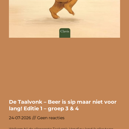
De Taalvonk – Beer is sip maar niet voor
lang! Editie 1 – groep 3 & 4
24-07-2026
Geen reacties
Welkom bij de allereerste Taalvonk. Vanaf nu land ik elke twee