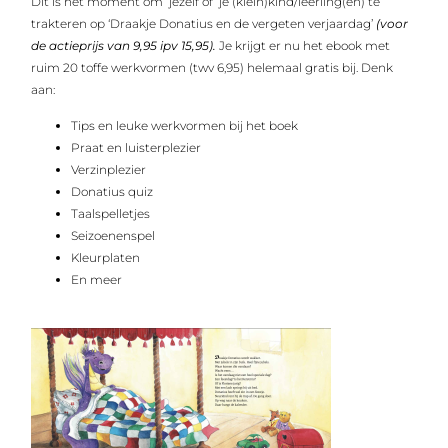
Dit is het moment om jezelf of je (klein)kind/leerling(en) te
trakteren op ‘Draakje Donatius en de vergeten verjaardag’
(voor
de actieprijs van 9,95 ipv 15,95).
Je krijgt er nu het ebook met
ruim 20 toffe werkvormen (twv 6,95) helemaal gratis bij. Denk
aan:
Tips en leuke werkvormen bij het boek
Praat en luisterplezier
Verzinplezier
Donatius quiz
Taalspelletjes
Seizoenenspel
Kleurplaten
En meer