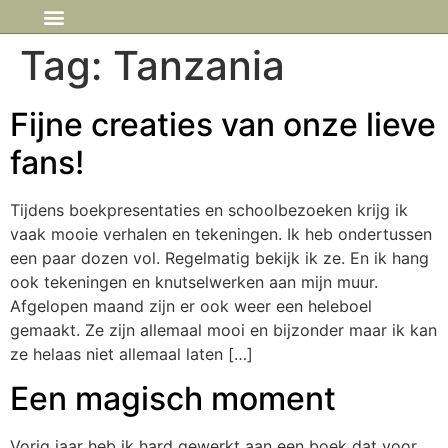
IN DE MEDIA
Tag:
Tanzania
Fijne creaties van onze lieve
fans!
Tijdens boekpresentaties en schoolbezoeken krijg ik
vaak mooie verhalen en tekeningen. Ik heb ondertussen
een paar dozen vol. Regelmatig bekijk ik ze. En ik hang
ook tekeningen en knutselwerken aan mijn muur.
Afgelopen maand zijn er ook weer een heleboel
gemaakt. Ze zijn allemaal mooi en bijzonder maar ik kan
ze helaas niet allemaal laten […]
Een magisch moment
Vorig jaar heb ik hard gewerkt aan een boek dat voor