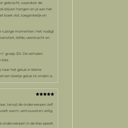
or gebracht, waardoor de
ook blijven hangen en je aan het
t boek vlot, toegankelijk en
ere rustige momenten. Het nodigt
versiteit, liefde, veerkracht en
+/- groep 3/4. De verhalen
 klas.
s naar het geluk in kleine
el een beetje geluk te vinden is.
Gewaardeerd
5
uit 5
ar, terwijl de onderwerpen zelf
voelt warm, vertrouwd en veilig.
e onderwerpen in de klas speelt.