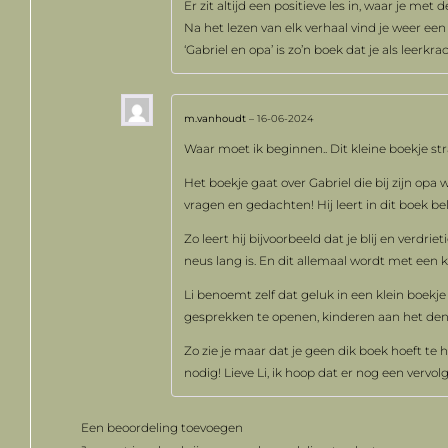
Er zit altijd een positieve les in, waar je met
Na het lezen van elk verhaal vind je weer e
‘Gabriel en opa’ is zo’n boek dat je als leerkra
m.vanhoudt
–
16-06-2024
Waar moet ik beginnen.. Dit kleine boekje straa
Het boekje gaat over Gabriel die bij zijn op
vragen en gedachten! Hij leert in dit boek b
Zo leert hij bijvoorbeeld dat je blij en verdri
neus lang is. En dit allemaal wordt met een
Li benoemt zelf dat geluk in een klein boekje 
gesprekken te openen, kinderen aan het denke
Zo zie je maar dat je geen dik boek hoeft te
nodig! Lieve Li, ik hoop dat er nog een verv
Een beoordeling toevoegen