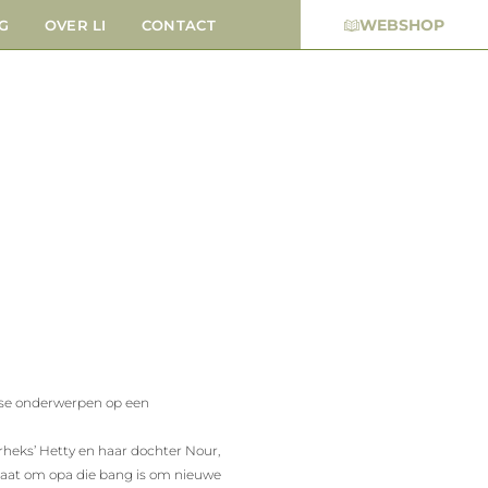
WEBSHOP
G
OVER LI
CONTACT
gse onderwerpen op een
rheks’ Hetty en haar dochter Nour,
u gaat om opa die bang is om nieuwe