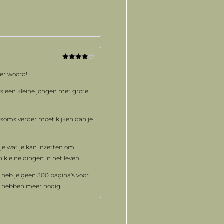
Gewaardeerd
4
uit 5
der woord!
is een kleine jongen met grote
 je soms verder moet kijken dan je
ekje wat je kan inzetten om
 kleine dingen in het leven.
 heb je geen 300 pagina’s voor
We hebben meer nodig!