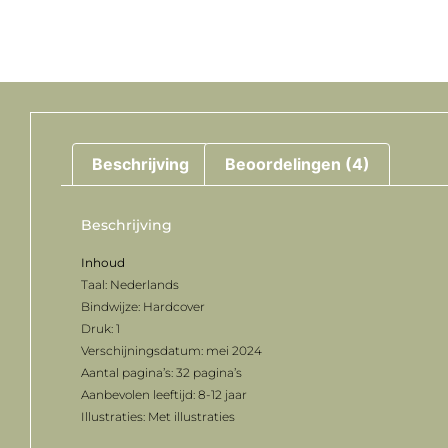
Beschrijving
Beoordelingen (4)
Beschrijving
Inhoud
Taal: Nederlands
Bindwijze: Hardcover
Druk: 1
Verschijningsdatum: mei 2024
Aantal pagina’s: 32 pagina’s
Aanbevolen leeftijd: 8-12 jaar
Illustraties: Met illustraties