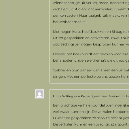
vriendschap, geluk, verlies, moed, doorzet
verhalen luchtig en licht aanvoelen. Li weet d
denken zetten. Haar taalgebruik maakt van le
herkenbaar maakt.
Met negen korte hoofdstukken en 61 pagina’s
uit tot gesprekken en activiteiten, zowel thuis
doorzettingsvermogen besproken kunnen w
Hoewel het boek wordt aanbevolen voor lezers 
behandelen universele thema’s die uitnodigen 
‘Gabriel en opa’ is meer dan alleen een verhal
dingen. Met een perfecte balans tussen humor e
Linda Wilting – de Keijzer
(geverifieerde eigenaar)
–
Een prachtige verhalenbundel over moeilijke 
wel zwaar kunnen zijn. De verhalen hebben ee
Li weet de gesprekken zo mooi te beschrijven,
De verhalen kunnen een prachtig startpunt zi