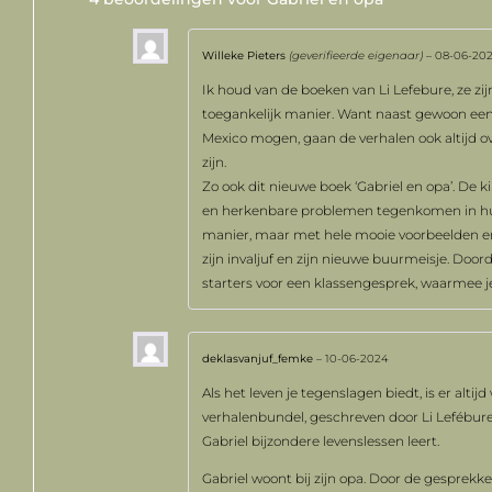
Willeke Pieters
(geverifieerde eigenaar)
–
08-06-20
Ik houd van de boeken van Li Lefebure, ze zij
toegankelijk manier. Want naast gewoon een 
Mexico mogen, gaan de verhalen ook altijd ov
zijn.
Zo ook dit nieuwe boek ‘Gabriel en opa’. De 
en herkenbare problemen tegenkomen in hun
manier, maar met hele mooie voorbeelden en v
zijn invaljuf en zijn nieuwe buurmeisje. Doord
starters voor een klassengesprek, waarmee j
deklasvanjuf_femke
–
10-06-2024
Als het leven je tegenslagen biedt, is er alti
verhalenbundel, geschreven door Li Lefébure 
Gabriel bijzondere levenslessen leert.
Gabriel woont bij zijn opa. Door de gesprekk