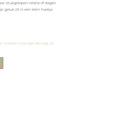
haar stukgelopen relatie of dagen
: geluk zit in een klein hoekje.
er meteen mee aan de slag. Je