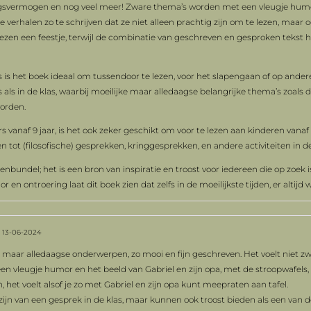
tingsvermogen en nog veel meer! Zware thema’s worden met een vleugje hum
e verhalen zo te schrijven dat ze niet alleen prachtig zijn om te lezen, maar 
zen een feestje, terwijl de combinatie van geschreven en gesproken tekst he
 is het boek ideaal om tussendoor te lezen, voor het slapengaan of op and
 als in de klas, waarbij moeilijke maar alledaagse belangrijke thema’s zoals di
orden.
vanaf 9 jaar, is het ook zeker geschikt om voor te lezen aan kinderen vanaf 
tot (filosofische) gesprekken, kringgesprekken, en andere activiteiten in de
enbundel; het is een bron van inspiratie en troost voor iedereen die op zoek i
n ontroering laat dit boek zien dat zelfs in de moeilijkste tijden, er altijd w
13-06-2024
maar alledaagse onderwerpen, zo mooi en fijn geschreven. Het voelt niet zwa
n vleugje humor en het beeld van Gabriel en zijn opa, met de stroopwafels, 
 het voelt alsof je zo met Gabriel en zijn opa kunt meepraten aan tafel.
jn van een gesprek in de klas, maar kunnen ook troost bieden als een van d