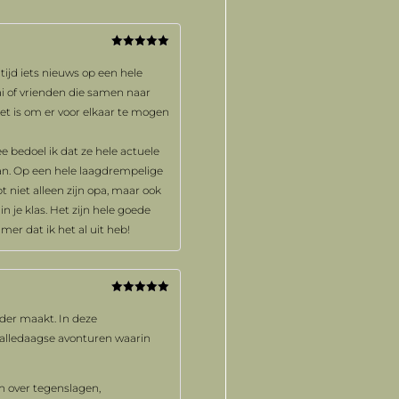
Gewaardeerd
5
uit 5
tijd iets nieuws op een hele
ai of vrienden die samen naar
het is om er voor elkaar te mogen
e bedoel ik dat ze hele actuele
n. Op een hele laagdrempelige
 niet alleen zijn opa, maar ook
n je klas. Het zijn hele goede
er dat ik het al uit heb!
Gewaardeerd
5
uit 5
onder maakt. In deze
r alledaagse avonturen waarin
en over tegenslagen,