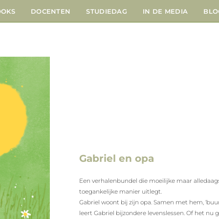
OOKS
DOCENTEN
STUDIEDAG
IN DE MEDIA
BLO
Gabriel en opa
Een verhalenbundel die moeilijke maar alledaa
toegankelijke manier uitlegt.
Gabriel woont bij zijn opa. Samen met hem, ‘buu
leert Gabriel bijzondere levenslessen. Of het n