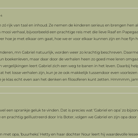
24
n zó rijk van taal en inhoud. Ze nemen de kinderen serieus en brengen hen al
mooi verhaal, bijvoorbeeld een prachtige reis met die lieve Raaf en Papega
er hoe je met elkaar om gaat, hoe we er voor elkaar kunnen zijn en hoe fijn 
kinderen, mn Gabriel natuurlijk, worden weer zo krachtig beschreven. Daarme
 boekenleven, maar daar door de verhalen heen zo goed mee leren omgaa
ergelijkingen leert Gabriel zich een weg te banen in het leven. Daarbij helpt
at het losse verhalen zijn, kun je ze ook makkelijk tussendoor even voorlezen i
e je klas echt even aan het denken en filosoferen kunt zetten. Hmmmm, jamm
jd wel een sprankje geluk te vinden. Dat is precies wat ‘Gabriel en opa’ zo bijz
en prachtig geïllustreerd door Iris Boter, volgen we Gabriel en zijn opa doo
en met opa, ‘buurheks’ Hetty en haar dochter Nour leert hij waardevolle less