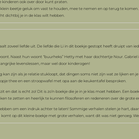
 de kinderen ook over door kunt praten.
en klein beetje geluk om vast te houden, mee te nemen en op terug te komen.
cht dichtbij je in de klas wilt hebben.
lt zoveel liefde uit. De liefde die Li in dit boekje gestopt heeft druipt van ie
a woont. Naast hun woont “buurheks” Hetty met haar dochtertje Nour. Gabriel 
elangrijke levenslessen, maar wel door kinderogen!
etig kan zijn als je relatie stukloopt, dat dingen soms niet zijn wat ze lijken en
 kopje thee en een stroopwafel met opa aan de keukentafel besproken.
zit en dat is echt zo! Dit is zo’n boekje die je in je klas moet hebben. Een bo
n te zetten en heerlijk te kunnen filosoferen en redeneren over de grote en
 hebben om een indruk achter te laten! Sommige verhalen stelen je hart, daar
olg komt op dit kleine boekje met grote verhalen, want dit was niet genoeg. 