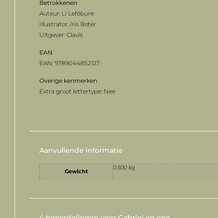
Betrokkenen
Auteur: Li Lefébure
Illustrator: Iris Boter
Uitgever: Clavis
EAN
EAN: 9789044852127
Overige
kenmerken
Extra groot lettertype: Nee
Aanvullende informatie
0.500 kg
Gewicht
4 beoordelingen voor
Gabriel en opa