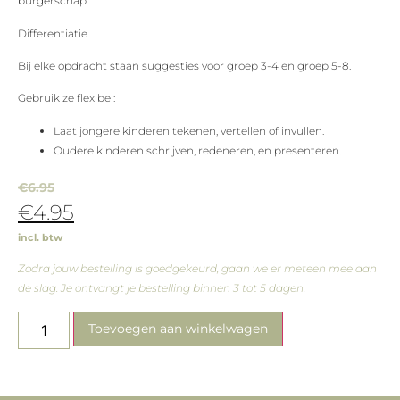
burgerschap
Differentiatie
Bij elke opdracht staan suggesties voor groep 3-4 en groep 5-8.
Gebruik ze flexibel:
Laat jongere kinderen tekenen, vertellen of invullen.
Oudere kinderen schrijven, redeneren, en presenteren.
€
6.95
€
4.95
incl. btw
Zodra jouw bestelling is goedgekeurd, gaan we er meteen mee aan
de slag. Je ontvangt je bestelling binnen 3 tot 5 dagen.
Toevoegen aan winkelwagen