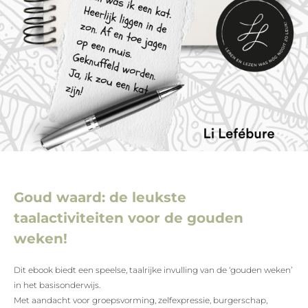
Goud waard: de leukste
taalactiviteiten voor de gouden
weken!
Dit
ebook biedt een speelse, taalrijke invulling van de ‘gouden weken’
in het basisonderwijs.
Met aandacht voor groepsvorming, zelfexpressie, burgerschap,