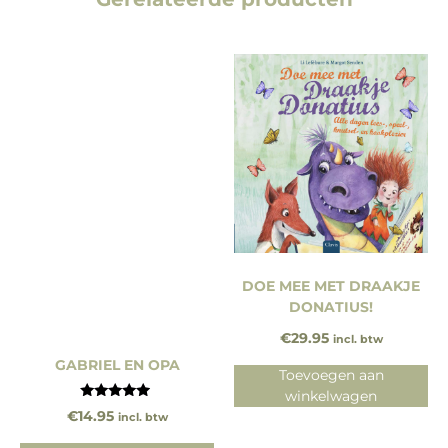
DOE MEE MET DRAAKJE
DONATIUS!
€
29.95
incl. btw
GABRIEL EN OPA
Toevoegen aan
winkelwagen
Gewaardeerd
€
14.95
incl. btw
4.75
uit 5