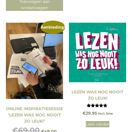
Toevoegen aan
winkelwagen
Aanbieding!
LEZEN WAS NOG NOOIT
ZO LEUK!
ONLINE INSPIRATIESESSIE
Gewaardeerd
€
29.95
incl. btw
‘LEZEN WAS NOG NOOIT
5.00
uit 5
ZO LEUK!’
Lees verder
€
69.00
€
49.00