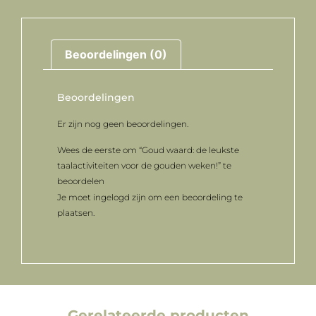
Beoordelingen (0)
Beoordelingen
Er zijn nog geen beoordelingen.
Wees de eerste om “Goud waard: de leukste
taalactiviteiten voor de gouden weken!” te
beoordelen
Je moet
ingelogd zijn
om een beoordeling te
plaatsen.
Gerelateerde producten