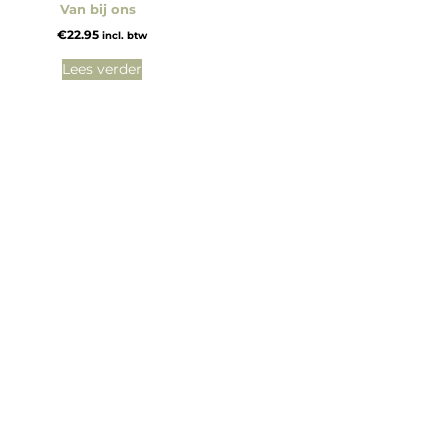
Van bij ons
€
22.95
incl. btw
Lees verder