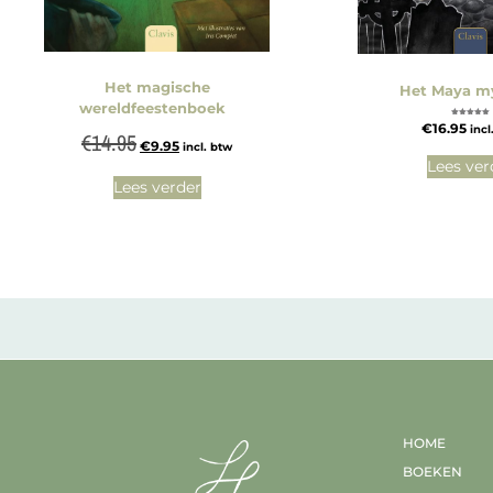
Het magische
Het Maya my
wereldfeestenboek
Gewaardeerd
€
16.95
incl
5.00
€
14.95
uit 5
€
9.95
incl. btw
Lees ver
Lees verder
HOME
BOEKEN