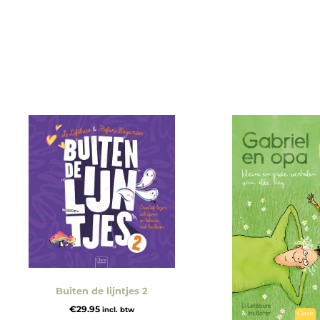
Buiten de lijntjes 2
€
29.95
incl. btw