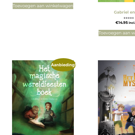
Toevoegen aan winkelwagen
Gabriel e
Gewaardeerd
€
14.95
incl
4.75
uit 5
Toevoegen aan w
Aanbieding!