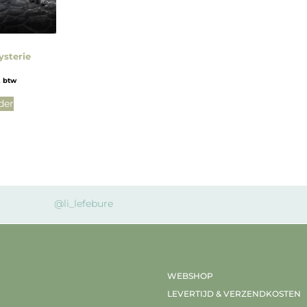
sterie
. btw
der
@li_lefebure
WEBSHOP
LEVERTIJD & VERZENDKOSTEN