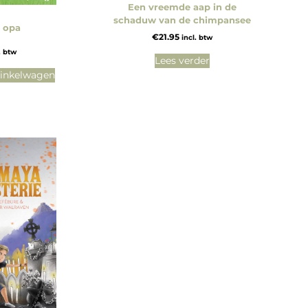
Een vreemde aap in de
schaduw van de chimpansee
n opa
€
21.95
incl. btw
. btw
Lees verder
inkelwagen