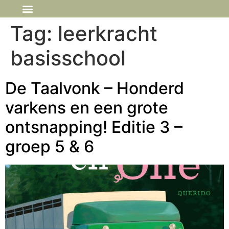
IN DE MEDIA
Tag:
leerkracht
basisschool
De Taalvonk – Honderd
varkens en een grote
ontsnapping! Editie 3 –
groep 5 & 6