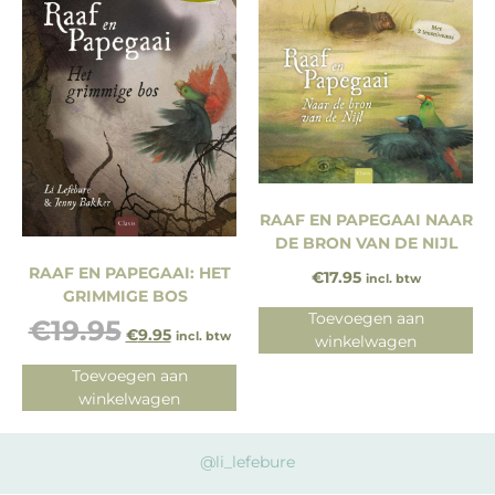
RAAF EN PAPEGAAI NAAR
DE BRON VAN DE NIJL
RAAF EN PAPEGAAI: HET
€
17.95
incl. btw
GRIMMIGE BOS
Toevoegen aan
€
19.95
€
9.95
incl. btw
winkelwagen
Toevoegen aan
winkelwagen
@li_lefebure