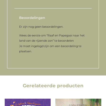
Beoordelingen
Er zijn nog geen beoordelingen.
Wees de eerste om “Raaf en Papegaai naar het
land van de rijzende zon” te beoordelen
Je moet
ingelogd zijn
om een beoordeling te
plaatsen.
Gerelateerde producten