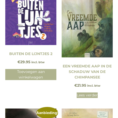
BUITEN DE LIJNTJES 2
€
29.95
incl. btw
EEN VREEMDE AAP IN DE
Toevoegen aan
SCHADUW VAN DE
winkelwagen
CHIMPANSEE
€
21.95
incl. btw
Lees verder
Aanbieding!