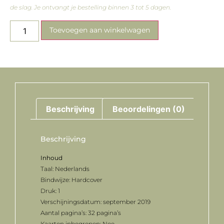
de slag. Je ontvangt je bestelling binnen 3 tot 5 dagen.
Toevoegen aan winkelwagen
Beschrijving
Beoordelingen (0)
Beschrijving
Inhoud
Taal: Nederlands
Bindwijze: Hardcover
Druk: 1
Verschijningsdatum: september 2019
Aantal pagina’s: 32 pagina’s
Kaarten inbegrepen: Nee