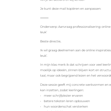
Je kunt deze mail kopiëren en aanpassen:
⸻
Onderwerp: Aanvraag professionalisering: online 
leuk’
Beste directie,
Ik wil graag deelnemen aan de online inspiraties
leuk’.
In mijn klas merk ik dat schrijven voor veel leer
moeilijk op ideeën, zinnen blijven kort en structu
taal, maar ook begrijpend lezen en het verwoord
Deze sessie geeft mij concrete werkvormen en ee
kan inzetten, zodat leerlingen:
• meer schrijfplezier ervaren
• betere teksten leren opbouwen
• hun woordenschat versterken