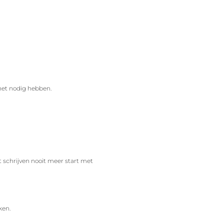
het nodig hebben.
t schrijven nooit meer start met
ken.