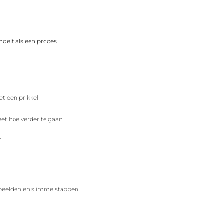
andelt als een proces
t een prikkel
eet hoe verder te gaan
.
rbeelden en slimme stappen.