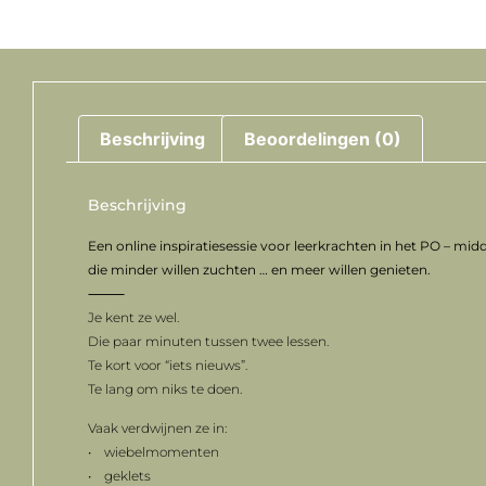
Beschrijving
Beoordelingen (0)
Beschrijving
Een online inspiratiesessie voor leerkrachten in het PO – m
die minder willen zuchten … en meer willen genieten.
⸻
Je kent ze wel.
Die paar minuten tussen twee lessen.
Te kort voor “iets nieuws”.
Te lang om niks te doen.
Vaak verdwijnen ze in:
• wiebelmomenten
• geklets