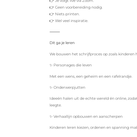
👉 Je volgt live via Zoom.
👉 Geen voorbereiding nodig.
👉 Niets printen.
👉 Wel veel inspiratie.
⸻
Dit ga je leren
We bouwen het schrijfproces op zoals kinderen 
✨ Personages die leven
Met een wens, een geheim en een rafelrandje.
✨ Onderwerpjutten
Ideeën halen uit de echte wereld én online, zoda
leegte.
✨ Verhaallijn opbouwen en aanscherpen
Kinderen leren kiezen, ordenen en spanning ma