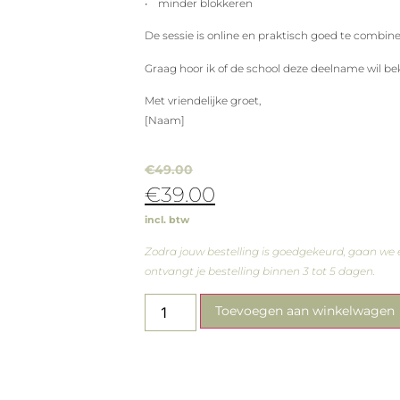
• minder blokkeren
De sessie is online en praktisch goed te combin
Graag hoor ik of de school deze deelname wil bek
Met vriendelijke groet,
[Naam]
€
49.00
€
39.00
incl. btw
Zodra jouw bestelling is goedgekeurd, gaan we 
ontvangt je bestelling binnen 3 tot 5 dagen.
Toevoegen aan winkelwagen