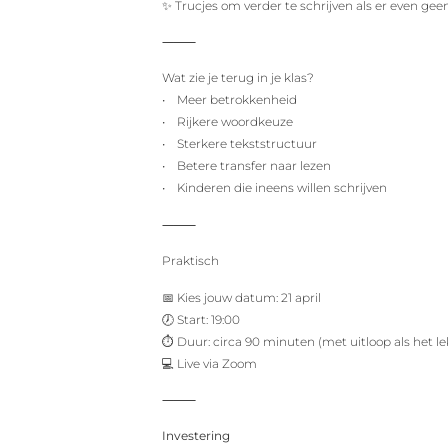
✨ Trucjes om verder te schrijven als er even geen 
⸻
Wat zie je terug in je klas?
• Meer betrokkenheid
• Rijkere woordkeuze
• Sterkere tekststructuur
• Betere transfer naar lezen
• Kinderen die ineens willen schrijven
⸻
Praktisch
📅 Kies jouw datum: 21 april
🕖 Start: 19:00
⏱️ Duur: circa 90 minuten (met uitloop als het l
💻 Live via Zoom
⸻
Investering