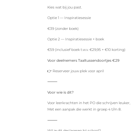
Kies wat bij jou past.
Optie 1 — Inspiratiesessie
€39 (zonder boek)
Optie 2 — Inspiratiesessie + boek
€59 (inclusief boek t.w.v. €29,95 + €10 korting)
Voor deelnemers Taaltussendoortjes €29
👉 Reserveer jouw plek voor april
⸻
Voor wie is dit?
Voor leerkrachten in het PO die schrijven leuker,
Met een aanpak die werkt in groep 4 t/m 8.
⸻
Wil je dit declareren bij school?