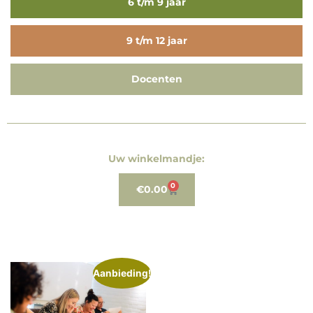
6 t/m 9 jaar
9 t/m 12 jaar
Docenten
Uw winkelmandje:
0
€
0.00
Aanbieding!