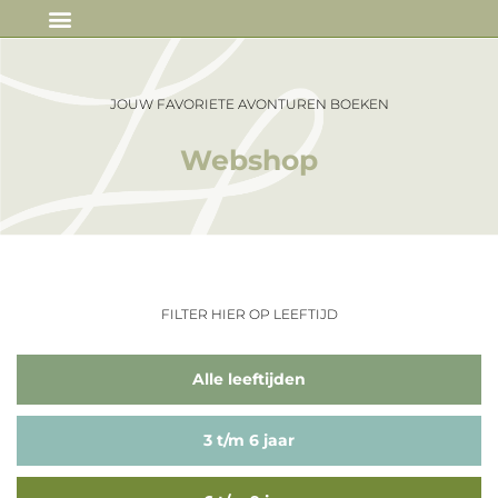
IN DE MEDIA
JOUW FAVORIETE AVONTUREN BOEKEN
Webshop
FILTER HIER OP LEEFTIJD
Alle leeftijden
3 t/m 6 jaar