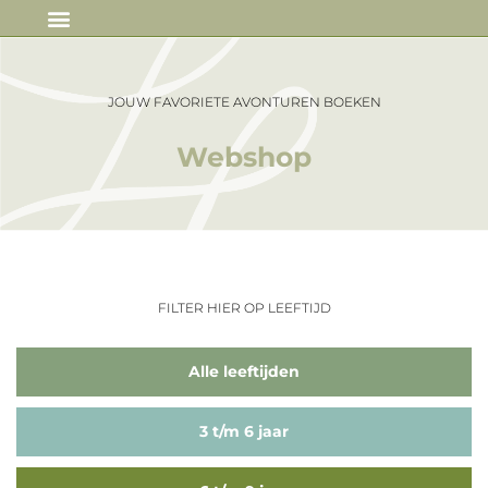
IN DE MEDIA
JOUW FAVORIETE AVONTUREN BOEKEN
Webshop
FILTER HIER OP LEEFTIJD
Alle leeftijden
3 t/m 6 jaar