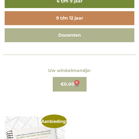
6 t/m 9 jaar
9 t/m 12 jaar
Docenten
Uw winkelmandje:
0
€
0.00
Aanbieding!