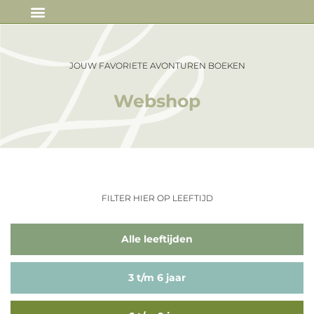
IN DE MEDIA
JOUW FAVORIETE AVONTUREN BOEKEN
Webshop
FILTER HIER OP LEEFTIJD
Alle leeftijden
3 t/m 6 jaar