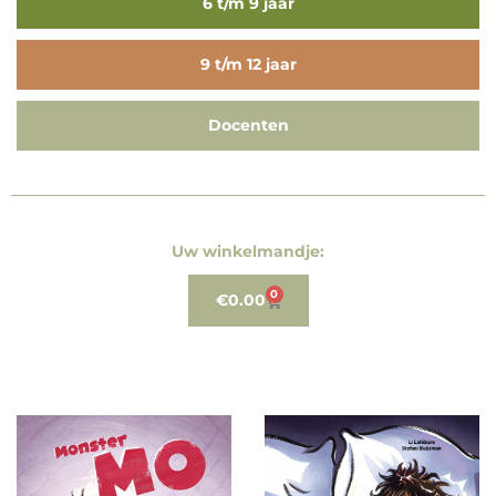
6 t/m 9 jaar
9 t/m 12 jaar
Docenten
Uw winkelmandje:
0
€
0.00