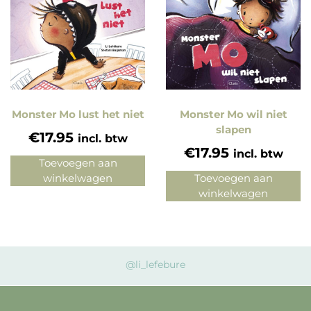
Monster Mo lust het niet
Monster Mo wil niet
slapen
€
17.95
incl. btw
€
17.95
incl. btw
Toevoegen aan
winkelwagen
Toevoegen aan
winkelwagen
@li_lefebure