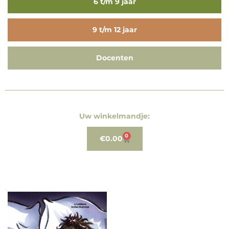
6 t/m 9 jaar
9 t/m 12 jaar
Docenten
Uw winkelmandje:
0
€
0.00