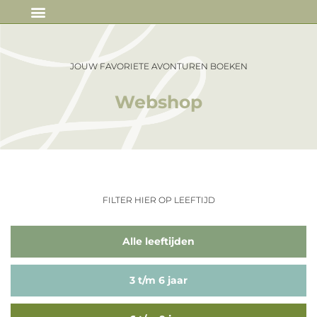
IN DE MEDIA
JOUW FAVORIETE AVONTUREN BOEKEN
Webshop
FILTER HIER OP LEEFTIJD
Alle leeftijden
3 t/m 6 jaar