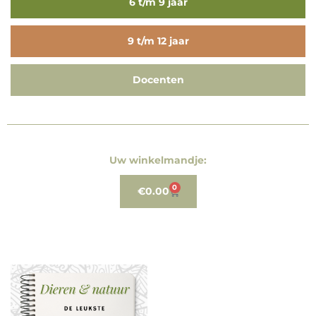
6 t/m 9 jaar
9 t/m 12 jaar
Docenten
Uw winkelmandje:
0
€
0.00