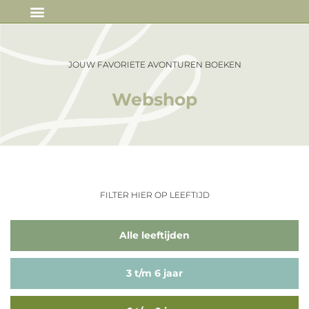
IN DE MEDIA
JOUW FAVORIETE AVONTUREN BOEKEN
Webshop
FILTER HIER OP LEEFTIJD
Alle leeftijden
3 t/m 6 jaar