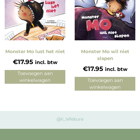
Monster Mo lust het niet
Monster Mo wil niet
slapen
€
17.95
incl. btw
€
17.95
incl. btw
Toevoegen aan
winkelwagen
Toevoegen aan
winkelwagen
@li_lefebure