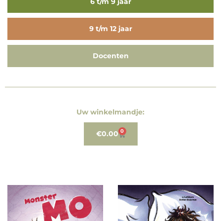
6 t/m 9 jaar
9 t/m 12 jaar
Docenten
Uw winkelmandje:
0
€
0.00