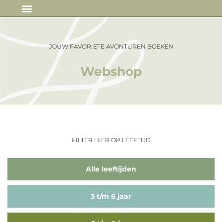
IN DE MEDIA
JOUW FAVORIETE AVONTUREN BOEKEN
Webshop
FILTER HIER OP LEEFTIJD
Alle leeftijden
3 t/m 6 jaar