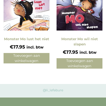
Monster Mo lust het niet
Monster Mo wil niet
slapen
€
17.95
incl. btw
€
17.95
incl. btw
Toevoegen aan
winkelwagen
Toevoegen aan
winkelwagen
@li_lefebure