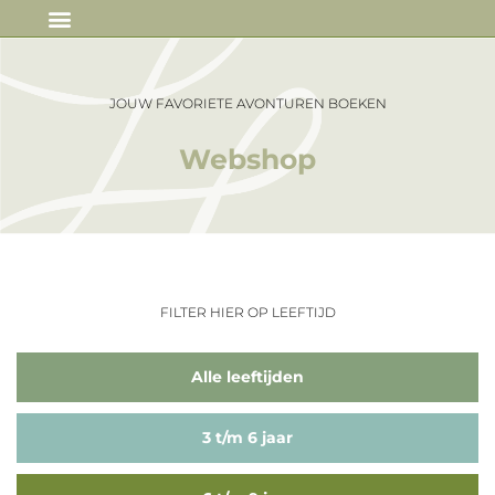
IN DE MEDIA
JOUW FAVORIETE AVONTUREN BOEKEN
Webshop
FILTER HIER OP LEEFTIJD
Alle leeftijden
3 t/m 6 jaar