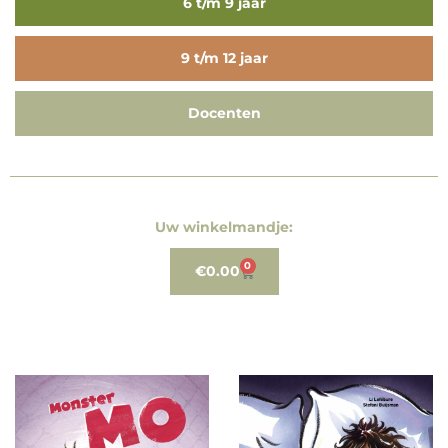
6 t/m 9 jaar
9 t/m 12 jaar
Docenten
Uw winkelmandje:
0
€
0.00