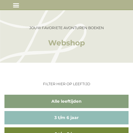
IN DE MEDIA
JOUW FAVORIETE AVONTUREN BOEKEN
Webshop
FILTER HIER OP LEEFTIJD
Alle leeftijden
3 t/m 6 jaar