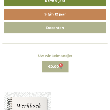
6 t/m 9 jaar
9 t/m 12 jaar
Docenten
Uw winkelmandje:
0
€
0.00