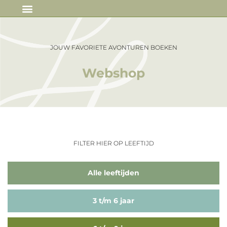
IN DE MEDIA
JOUW FAVORIETE AVONTUREN BOEKEN
Webshop
FILTER HIER OP LEEFTIJD
Alle leeftijden
3 t/m 6 jaar