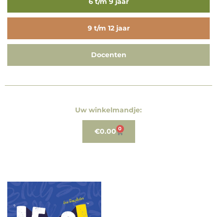
6 t/m 9 jaar
9 t/m 12 jaar
Docenten
Uw winkelmandje:
0
€
0.00