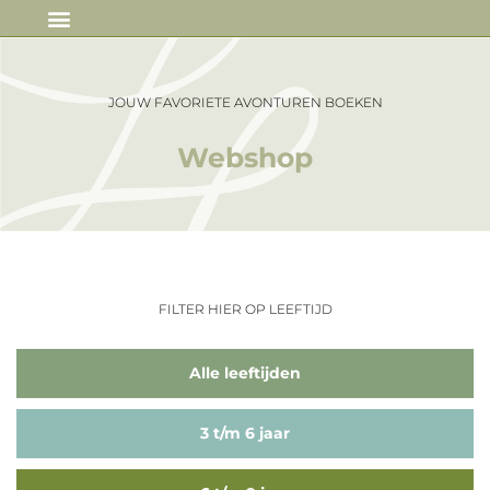
IN DE MEDIA
JOUW FAVORIETE AVONTUREN BOEKEN
Webshop
FILTER HIER OP LEEFTIJD
Alle leeftijden
3 t/m 6 jaar