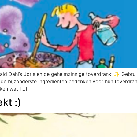
ld Dahl’s ‘Joris en de geheimzinnige toverdrank’ ✨ Gebrui
en de bijzonderste ingrediënten bedenken voor hun toverdra
nken wat […]
kt :)