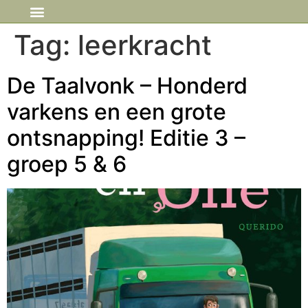
IN DE MEDIA
Tag:
leerkracht
De Taalvonk – Honderd
varkens en een grote
ontsnapping! Editie 3 –
groep 5 & 6