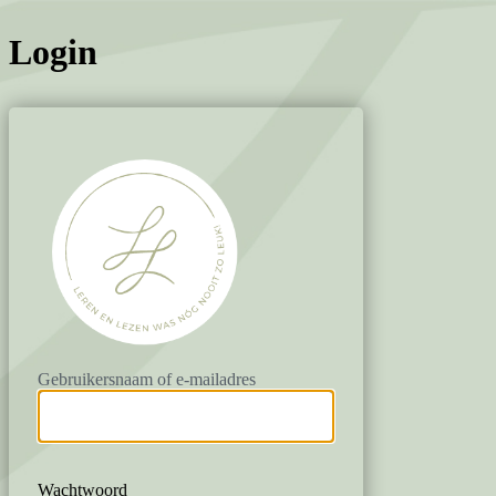
Login
https://www.lile
Gebruikersnaam of e-mailadres
Wachtwoord